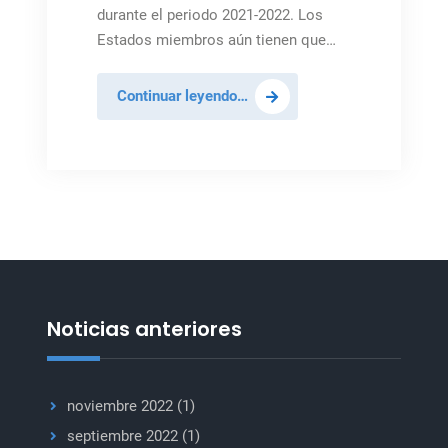
durante el periodo 2021-2022. Los
Estados miembros aún tienen que…
México
Continuar leyendo…
ocupará
un
asiento
en
el
Consejo
de
Seguridad
de
Noticias anteriores
la
ONU
noviembre 2022
(1)
septiembre 2022
(1)