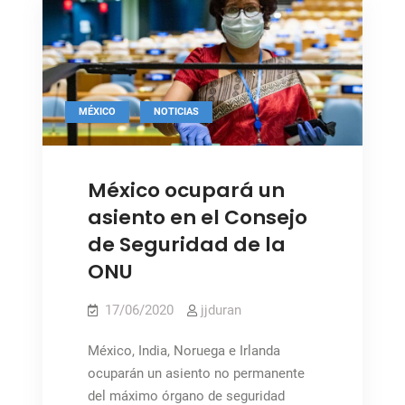
Consejo
de
Seguridad
,
MÉXICO
NOTICIAS
Foto: ONU / NY
México ocupará un
asiento en el Consejo
de Seguridad de la
ONU
17/06/2020
jjduran
México, India, Noruega e Irlanda
ocuparán un asiento no permanente
del máximo órgano de seguridad