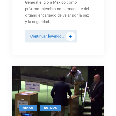
General eligió a México como
próximo miembro no permanente del
órgano encargado de velar por la paz
y la seguridad…
México
Continuar leyendo…
en
el
Consejo
de
Seguridad:
“Estaremos
contra
el
uso
de
la
,
MÉXICO
NOTICIAS
fuerza”