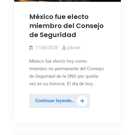
Foto: ONU / NY
México fue electo
miembro del Consejo
de Seguridad
17/06/2020
jjduran
México fue electo hoy como
miembro no permanente del Consejo
de Seguridad de la ONU por quinta
vez en su historia. El día de hoy…
México
Continuar leyendo…
fue
electo
miembro
del