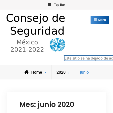
Skip
Top Bar
to
content
Menu
Consejo de Seguridad de las
Este sitio se ha dejado de act
México 2021-2022
Naciones Unidas
Home
2020
junio
Mes:
junio 2020