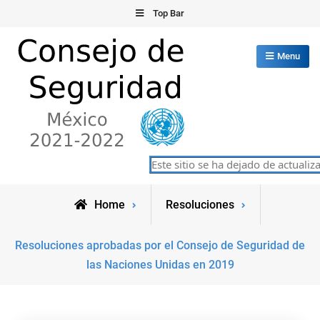
Skip
Top Bar
to
content
Menu
Consejo de Seguridad de las
Este sitio se ha dejado de actualizar 
México 2021-2022
Naciones Unidas
Home
Resoluciones
Resoluciones aprobadas por el Consejo de Seguridad de
las Naciones Unidas en 2019