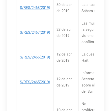
30 de abril
La situación relat
S/RES/2468(2019)
de 2019
Sáhara Occidenta
Las mujeres y la 
23 de abril
la seguridad – La
S/RES/2467(2019)
de 2019
violencia sexual 
conflictos
12 de abril
La cuestión relati
S/RES/2466(2019)
de 2019
Haití
Informes del
12 de abril
Secretario Genera
S/RES/2465(2019)
de 2019
sobre el Sudán y
del Sur
No
10 de abril
proliferación/Rep