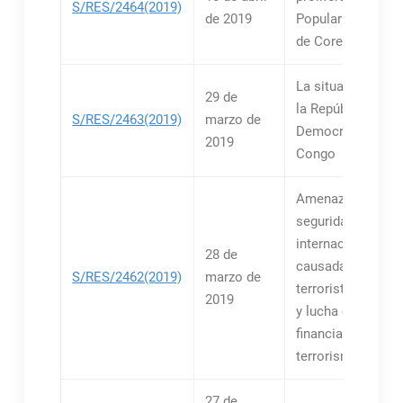
S/RES/2464(2019)
de 2019
Popular Democrát
de Corea
La situación relat
29 de
la República
S/RES/2463(2019)
marzo de
Democrática del
2019
Congo
Amenazas a la paz
seguridad
internacionales
28 de
causadas por act
S/RES/2462(2019)
marzo de
terroristas: Prev
2019
y lucha contra la
financiación del
terrorismo
27 de