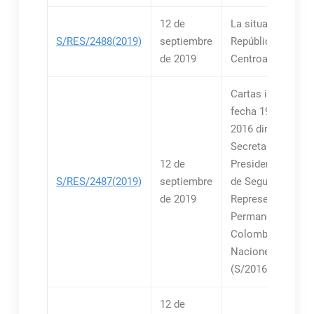
12 de
La situación en la
S/RES/2488(2019)
septiembre
República
de 2019
Centroafricana
Cartas idénticas 
fecha 19 de enero
2016 dirigidas al
Secretario General
12 de
Presidente del C
S/RES/2487(2019)
septiembre
de Seguridad por 
de 2019
Representante
Permanente de
Colombia ante la
Naciones Unidas
(S/2016/53)
12 de