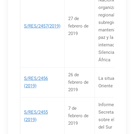
Naciones Unidas 
organizaciones
regionales y
27 de
subregionales en 
S/RES/2457(2019)
febrero de
mantenimiento de
2019
paz y la segurida
internacionales-
Silenciar las arm
África
26 de
S/RES/2456
La situación en el
febrero de
(2019)
Oriente Medio
2019
Informes del
7 de
S/RES/2455
Secretario Genera
febrero de
(2019)
sobre el Sudán y
2019
del Sur