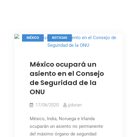
durante
las
pandemias
precisa
respuestas
,
MÉXICO
NOTICIAS
coherentes
y
Foto: ONU / NY
polifacéticas
México ocupará un
asiento en el Consejo
de Seguridad de la
ONU
17/06/2020
jjduran
México, India, Noruega e Irlanda
ocuparán un asiento no permanente
del máximo órgano de seguridad