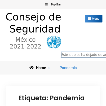
Skip
Top Bar
to
content
Menu
Consejo de Seguridad de las
Este sitio se ha dejado de ac
México 2021-2022
Naciones Unidas
Posts
Home
Pandemia
tagged
Etiqueta:
Pandemia