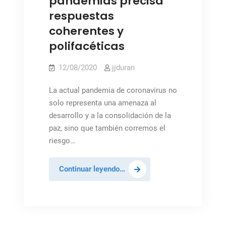
pandemias precisa
construir
respuestas
un
coherentes y
futuro
polifacéticas
pacífico
12/08/2020
jjduran
La actual pandemia de coronavirus no
solo representa una amenaza al
desarrollo y a la consolidación de la
paz, sino que también corremos el
riesgo…
El
Continuar leyendo…
mantenimiento
de
la
paz