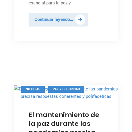
esencial para la paz y…
El
Continuar leyendo…
mundo
no
puede
ignorar
a
las
mujeres
si
quiere
,
NOTICIAS
PAZ Y SEGURIDAD
acabar
con
Foto: ONU / NY
la
El mantenimiento de
COVID-
la paz durante las
19
y