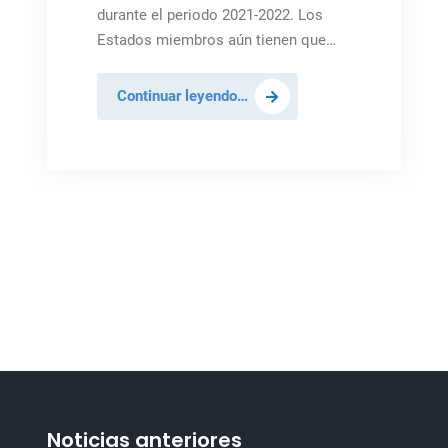
durante el periodo 2021-2022. Los
Estados miembros aún tienen que…
México
Continuar leyendo…
ocupará
un
asiento
en
el
Consejo
de
Seguridad
de
la
ONU
Noticias anteriores