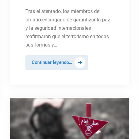
Tras el atentado, los miembros del
órgano encargado de garantizar la paz
y la seguridad internacionales
reafirmaron que el terrorismo en todas
sus formas y…
El
Continuar leyendo…
Consejo
de
Seguridad
condena
el
ataque
terrorista
en
Pakistán