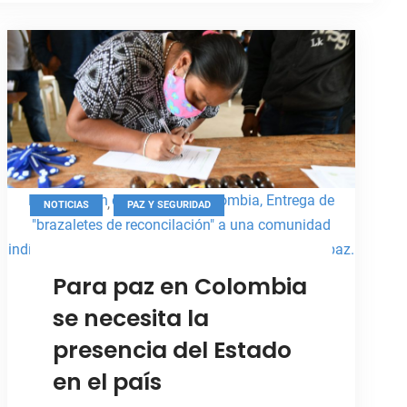
Foto: Misión de la ONU en Colombia, Entrega de
,
NOTICIAS
PAZ Y SEGURIDAD
"brazaletes de reconcilación" a una comunidad
indígena en Colombia, como parte del proceso de paz.
Para paz en Colombia
se necesita la
presencia del Estado
en el país