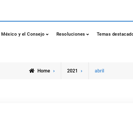
dad de las Naciones Unidas
México y el Consejo
Resoluciones
Temas destacad
Home
2021
abril