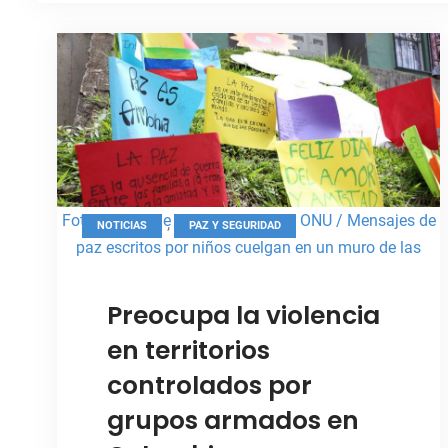
Foto: Misión de Verificación de la ONU / Mensajes de
,
NOTICIAS
PAZ Y SEGURIDAD
paz escritos por niños cuelgan en un muro de las
comunas de Medellín.
Preocupa la violencia
en territorios
controlados por
grupos armados en