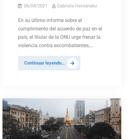
06/04/2021
Gabriela Hernández
En su último informe sobre el
cumplimiento del acuerdo de paz en el
país, el titular de la ONU urge frenar la
violencia contra excombatientes,…
Para
Continuar leyendo…
paz
en
Colombia
se
necesita
la
presencia
del
Estado