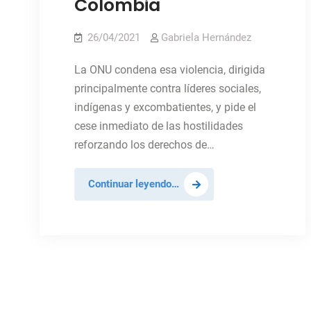
Colombia
26/04/2021
Gabriela Hernández
La ONU condena esa violencia, dirigida
principalmente contra líderes sociales,
indígenas y excombatientes, y pide el
cese inmediato de las hostilidades
reforzando los derechos de…
Preocupa
Continuar leyendo…
la
violencia
en
territorios
controlados
por
grupos