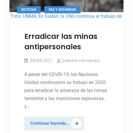
,
NOTICIAS
PAZ Y SEGURIDAD
Foto: UNMA, En Sudán, la ONU continúa el trabajo de
remoción de minas antipersonales.
Erradicar las minas
antipersonales
04/04/2021
Gabriela Hernández
A pesar del COVID-19, las Naciones
Unidas continuaron su trabajo en 2020
para erradicar la amenaza de las minas
terrestres y las municiones explosivas,
y…
Erradicar
Continuar leyendo…
las