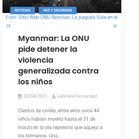
en
el
,
NOTICIAS
PAZ Y SEGURIDAD
país
Foto: Sitio Web ONU Noticias, La pagoda Sule en el
centro de Yangon, el centro comercial de Myanmar.
Myanmar: La ONU
pide detener la
violencia
generalizada contra
los niños
02/04/2021
Gabriela Hernández
Cientos de civiles, entre ellos unos 44
niños habían muerto hasta el 31 de
marzo en la ola represiva que aqueja a
los birmanos. Una…