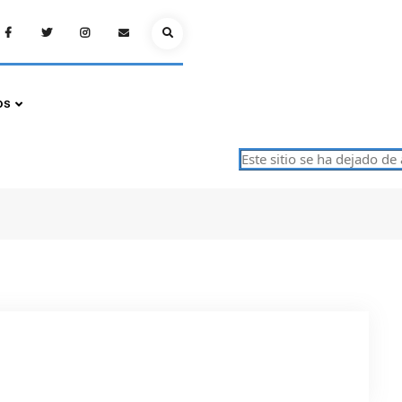
Facebook
Twitter
Instagram
Email
Search
os
Este sitio se ha dejado de act