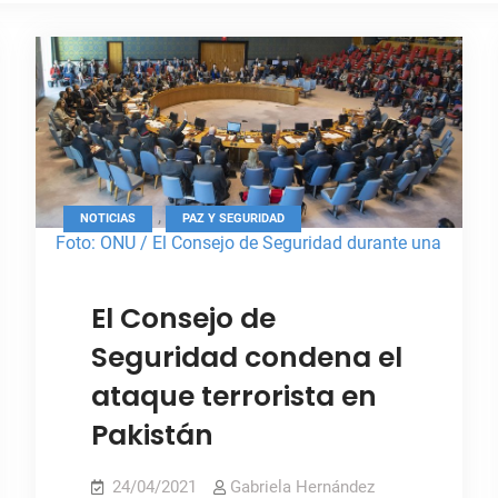
,
NOTICIAS
PAZ Y SEGURIDAD
Foto: ONU / El Consejo de Seguridad durante una
votación.
El Consejo de
Seguridad condena el
ataque terrorista en
Pakistán
24/04/2021
Gabriela Hernández