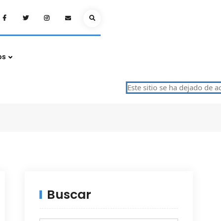
Facebook
Twitter
Instagram
Email
Search
os
Este sitio se ha dejado de actua
Buscar