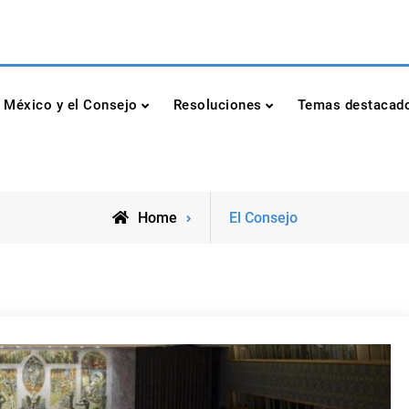
dad de las Naciones Unidas
México y el Consejo
Resoluciones
Temas destacad
Home
El Consejo