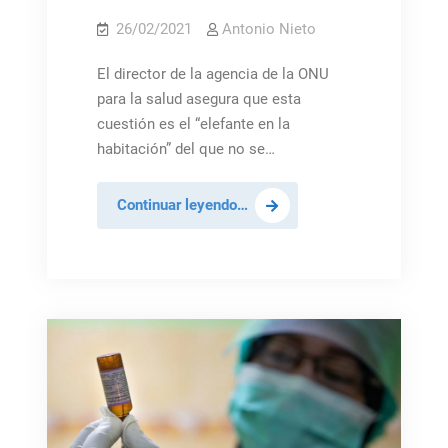
26/02/2021
Antonio Nieto
El director de la agencia de la ONU
para la salud asegura que esta
cuestión es el “elefante en la
habitación” del que no se…
La
Continuar leyendo…
OMS
pide
al
CS
que
aborde
la
exención
de