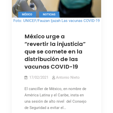
propiedad
intelectual
de
,
MÉXICO
NOTICIAS
las
Foto: UNICEF/Fauzan Ijazah Las vacunas COVID-19
vacunas
deben ser para todos
COVID-
México urge a
19
“revertir la injusticia”
que se comete en la
distribución de las
vacunas COVID-19
17/02/2021
Antonio Nieto
El canciller de México, en nombre de
América Latina y el Caribe, insta en
una sesión de alto nivel del Consejo
de Seguridad a evitar el…