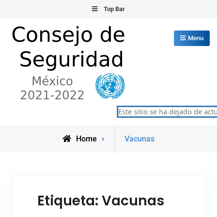
Skip
Top Bar
to
content
Menu
Consejo de Seguridad de las
Este sitio se ha dejado de actua
México 2021-2022
Naciones Unidas
Posts
Home
Vacunas
tagged
Etiqueta:
Vacunas