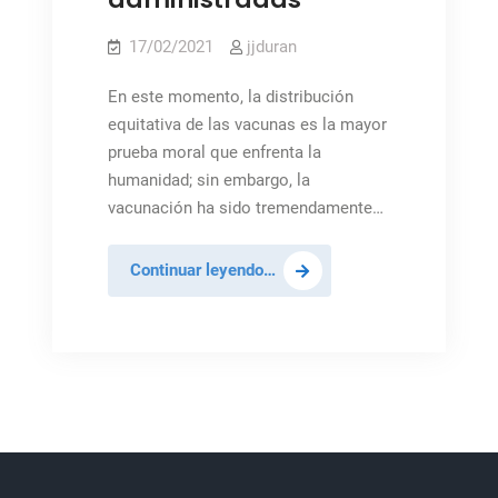
17/02/2021
jjduran
En este momento, la distribución
equitativa de las vacunas es la mayor
prueba moral que enfrenta la
humanidad; sin embargo, la
vacunación ha sido tremendamente…
Diez
Continuar leyendo…
países
han
acaparado
el
75%
de
las
vacunas