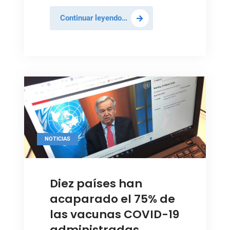
México
Continuar leyendo…
urge
a
“revertir
la
injusticia”
que
se
comete
en
NOTICIAS
la
distribución
Foto: ONU / NY
de
Diez países han
las
acaparado el 75% de
vacunas
COVID-
las vacunas COVID-19
19
administradas