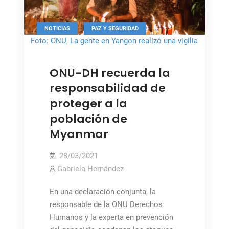
colectiva
,
NOTICIAS
PAZ Y SEGURIDAD
Foto: ONU, La gente en Yangon realizó una vigilia
nocturna desafiando el toque de queda.
ONU-DH recuerda la
responsabilidad de
proteger a la
población de
Myanmar
28/03/2021
Gabriela Hernández
En una declaración conjunta, la
responsable de la ONU Derechos
Humanos y la experta en prevención