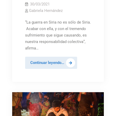
30/03/2021
Gabriela Hernández
“La guerra en Siria no es sólo de Siria.
Acabar con ella, y con el tremendo
sufrimiento que sigue causando, es
nuestra responsabilidad colectiva”,
afirma…
Acabar
Continuar leyendo…
con
la
guerra
de
Siria
es
una
responsabilidad