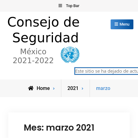
Skip
Top Bar
to
content
Menu
Consejo de Seguridad de las
Este sitio se ha dejado de actual
México 2021-2022
Naciones Unidas
Home
2021
marzo
Mes:
marzo 2021