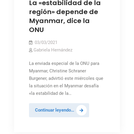
La «estabilidad de la
región» depende de
Myanmar, dice la
ONU
03/03/2021
Gabriela Hernández
La enviada especial de la ONU para
Myanmar, Christine Schraner
Burgener, advirtió este miércoles que
la situación en el Myanmar desafía
«la estabilidad de la…
La
Continuar leyendo…
«estabilidad
de
la