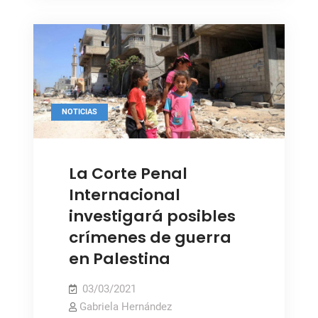
región»
depende
de
Myanmar,
dice
la
NOTICIAS
ONU
Foto: OOPS, Niños en Gaza.
La Corte Penal
Internacional
investigará posibles
crímenes de guerra
en Palestina
03/03/2021
Gabriela Hernández