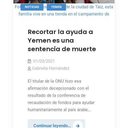
,
Foto: OCHA, Desplazados de la ciudad de Taiz, esta
NOTICIAS
YEMEN
familia vive en una tienda en el campamento de
Fazal, en Yemen.
Recortar la ayuda a
Yemen es una
sentencia de muerte
01/03/2021
Gabriela Hernández
El titular de la ONU hizo esa
afirmación decepcionado con el
resultado de la conferencia de
recaudación de fondos para ayudar
humanitariamente al país árabe,…
Recortar
Continuar leyendo…