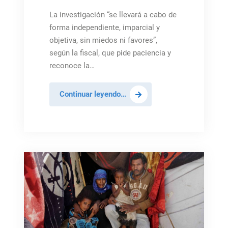
La investigación “se llevará a cabo de
forma independiente, imparcial y
objetiva, sin miedos ni favores”,
según la fiscal, que pide paciencia y
reconoce la…
La
Continuar leyendo…
Corte
Penal
Internacional
investigará
posibles
crímenes
de
guerra
en
Palestina