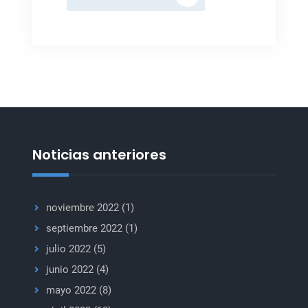
la
ayuda
a
Yemen
es
una
sentencia
de
muerte
Noticias anteriores
noviembre 2022
(1)
septiembre 2022
(1)
julio 2022
(5)
junio 2022
(4)
mayo 2022
(8)