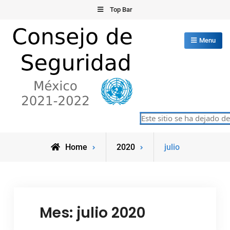
Skip
Top Bar
to
content
Menu
Consejo de Seguridad de las
Este sitio se ha dejado de
México 2021-2022
Naciones Unidas
Home
2020
julio
Mes:
julio 2020