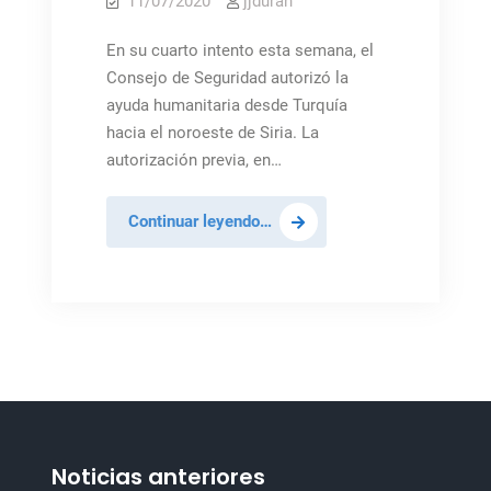
11/07/2020
jjduran
En su cuarto intento esta semana, el
Consejo de Seguridad autorizó la
ayuda humanitaria desde Turquía
hacia el noroeste de Siria. La
autorización previa, en…
El
Continuar leyendo…
Consejo
de
Seguridad
extiende
por
un
año
la
vital
Noticias anteriores