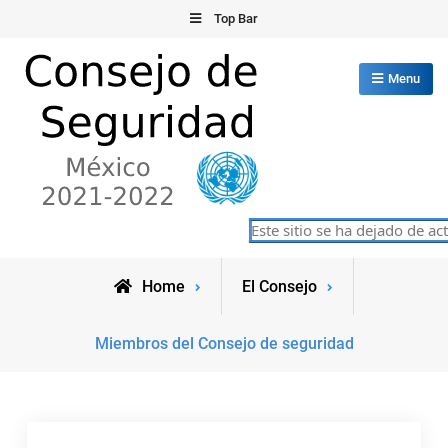
Skip
Top Bar
to
content
Menu
Consejo de Seguridad de las
Este sitio se ha dejado de act
México 2021-2022
Naciones Unidas
Home
El Consejo
Miembros del Consejo de seguridad