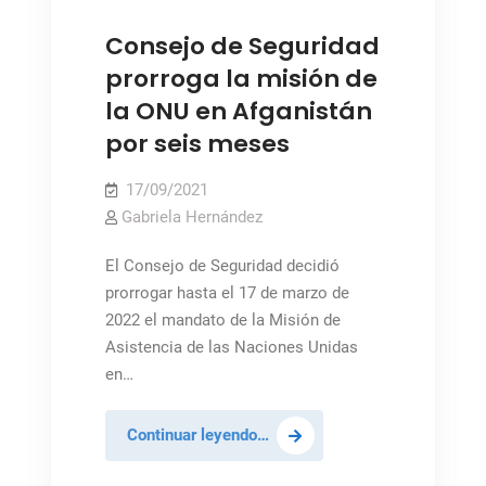
unanimidad la resolución 2596
Consejo de Seguridad
prorroga la misión de
la ONU en Afganistán
por seis meses
17/09/2021
Gabriela Hernández
El Consejo de Seguridad decidió
prorrogar hasta el 17 de marzo de
2022 el mandato de la Misión de
Asistencia de las Naciones Unidas
en…
Consejo
Continuar leyendo…
de