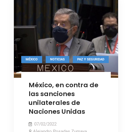
de
las
Naciones
Unidas
en
Afganistán
requiere
de
,
,
MÉXICO
NOTICIAS
PAZ Y SEGURIDAD
un
mandato
robusto
México, en contra de
las sanciones
unilaterales de
Naciones Unidas
07/02/2022
Alejandro Posadas Zumaya