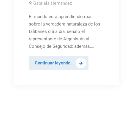
Gabriela Hernández
El mundo está aprendiendo más
sobre la verdadera naturaleza de los
talibanes día a día, señaló el
representante de Afganistán al
Consejo de Seguridad; además,…
El
Continuar leyendo…
nuevo
gabinete
de
los
talibanes
en
Afganistán
falla
términos