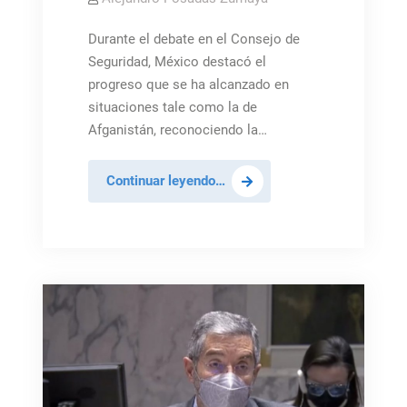
Durante el debate en el Consejo de
Seguridad, México destacó el
progreso que se ha alcanzado en
situaciones tale como la de
Afganistán, reconociendo la…
México,
Continuar leyendo…
en
contra
de
las
sanciones
unilaterales
de
Naciones
Unidas