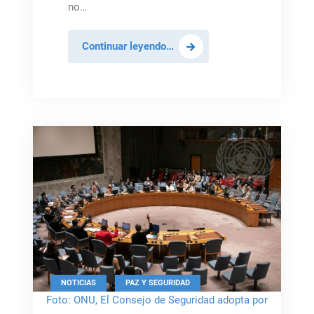
no…
De
Continuar leyendo…
la
Fuente:
Afganistán
no
puede
ser
refugio
de
terroristas
,
NOTICIAS
PAZ Y SEGURIDAD
Foto: ONU, El Consejo de Seguridad adopta por