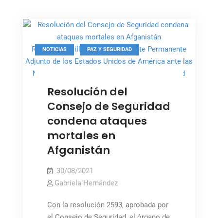
de
inclusión
aseguran
al
,
Richard M. Mills, Jr., Representante Permanente
NOTICIAS
PAZ Y SEGURIDAD
Consejo
Adjunto de los Estados Unidos de América ante las
de
Naciones Unidas ante el Consejo de Seguridad
Seguridad
Resolución del
Consejo de Seguridad
condena ataques
mortales en
Afganistán
30/08/2021
Gabriela Hernández
Con la resolución 2593, aprobada por
el Consejo de Seguridad, el órgano de