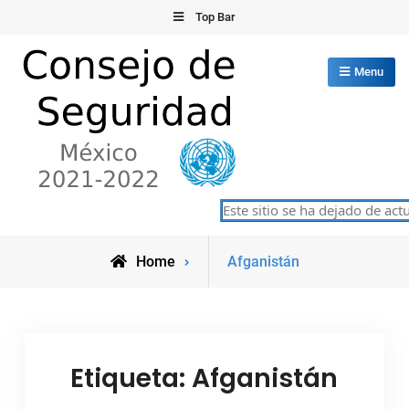
Skip
Top Bar
to
content
Menu
Consejo de Seguridad de las
Este sitio se ha dejado de actual
México 2021-2022
Naciones Unidas
Posts
Home
Afganistán
tagged
Etiqueta:
Afganistán