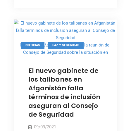
Seguridad
prorroga
la
misión
de
la
ONU
,
Foto: ONU, Malala Yousafzai, en la reunión del
NOTICIAS
PAZ Y SEGURIDAD
en
Consejo de Seguridad sobre la situación en
Afganistán
Afganistán.
por
El nuevo gabinete de
seis
los talibanes en
meses
Afganistán falla
términos de inclusión
aseguran al Consejo
de Seguridad
09/09/2021