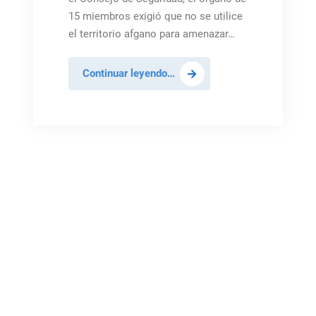
15 miembros exigió que no se utilice
el territorio afgano para amenazar…
Resolución
Continuar leyendo…
del
Consejo
de
Seguridad
condena
ataques
mortales
en
Afganistán