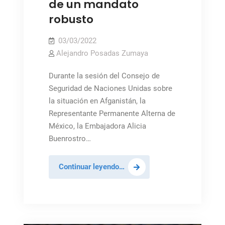
de un mandato
robusto
03/03/2022
Alejandro Posadas Zumaya
Durante la sesión del Consejo de
Seguridad de Naciones Unidas sobre
la situación en Afganistán, la
Representante Permanente Alterna de
México, la Embajadora Alicia
Buenrostro…
México:
Continuar leyendo…
La
Misión
de
Asistencia