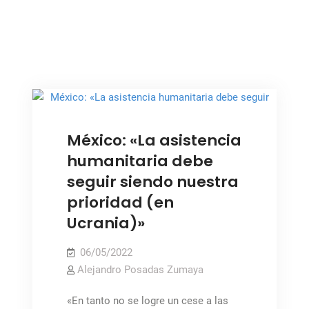
mental
de
los
,
,
MÉXICO
NOTICIAS
PAZ Y SEGURIDAD
niños
,
PEACEKEEPING
México: «La asistencia
humanitaria debe
seguir siendo nuestra
prioridad (en
Ucrania)»
06/05/2022
Alejandro Posadas Zumaya
«En tanto no se logre un cese a las