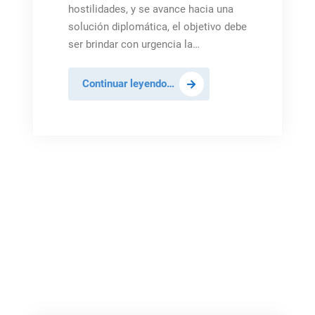
hostilidades, y se avance hacia una
solución diplomática, el objetivo debe
ser brindar con urgencia la…
México:
Continuar leyendo…
«La
asistencia
humanitaria
debe
seguir
siendo
nuestra
prioridad
(en
Ucrania)»
,
,
BOLETÍN MEXICO UNSC
MÉXICO
NOTICIAS