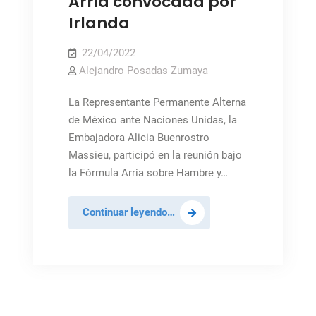
Arria convocada por
Irlanda
22/04/2022
Alejandro Posadas Zumaya
La Representante Permanente Alterna
de México ante Naciones Unidas, la
Embajadora Alicia Buenrostro
Massieu, participó en la reunión bajo
la Fórmula Arria sobre Hambre y…
México
Continuar leyendo…
participa
en
reunión
bajo
Fórmula