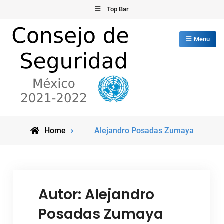
Skip
Top Bar
to
content
Menu
Consejo de Seguridad de las
México 2021-2022
View
Home
Alejandro Posadas Zumaya
Naciones Unidas
all
posts
by
Autor:
Alejandro
Posadas Zumaya