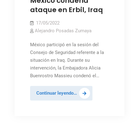
México condena
ataque en Erbil, Iraq
17/05/2022
Alejandro Posadas Zumaya
México participó en la sesión del
Consejo de Seguridad referente a la
situación en Iraq. Durante su
intervención, la Embajadora Alicia
Buenrostro Massieu condenó el…
México
Continuar leyendo…
condena
ataque
en
Erbil,
Iraq