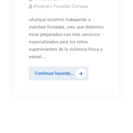
Alejandro Posadas Zumaya
«Aunque estamos trabajando a
marchas forzadas, creo que debemos
estar preparados con más servicios
especializados para los niños
supervivientes de la violencia física y
sexual.…
Ucrania:
Continuar leyendo…
la
guerra
tiene
efectos
demoledores
en
la
salud