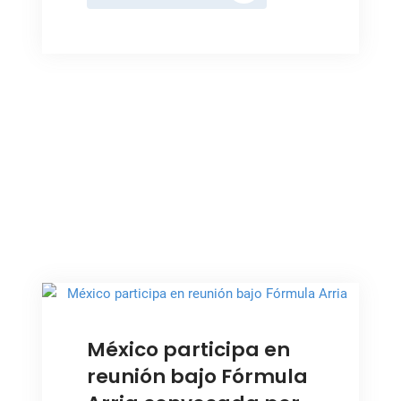
presenta
boletín
de
actividades
para
el
mes
de
abril
,
,
MÉXICO
NOTICIAS
PAZ Y SEGURIDAD
,
,
PEACEKEEPING
UCRANIA
México participa en
reunión bajo Fórmula