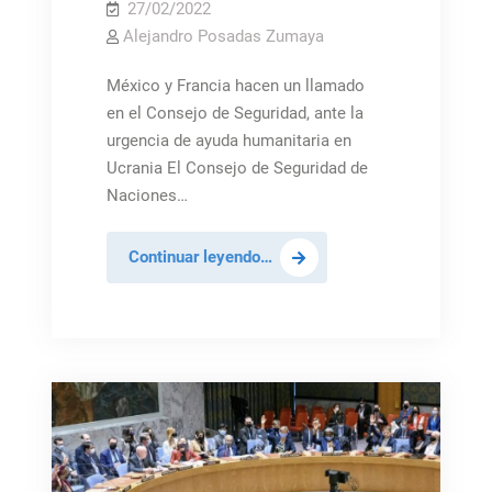
27/02/2022
Alejandro Posadas Zumaya
México y Francia hacen un llamado
en el Consejo de Seguridad, ante la
urgencia de ayuda humanitaria en
Ucrania El Consejo de Seguridad de
Naciones…
El
Continuar leyendo…
Consejo
de
Seguridad
convoca
a
la
Asamblea
General