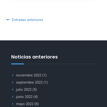
para
salvar
a
Navegación
Entradas anteriores
esta
de
generación
del
entradas
flagelo
de
la
Noticias anteriores
guerra.
Necesitamos
paz”:
noviembre 2022
(1)
Secretario
General
septiembre 2022
(1)
de
julio 2022
(5)
Naciones
junio 2022
(4)
Unidas
mayo 2022
(8)