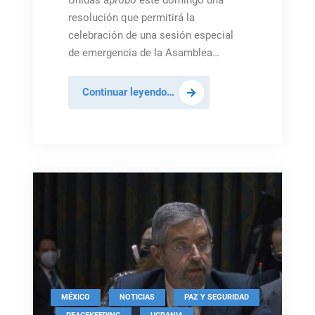
Unidas aprobó este domingo una
resolución que permitirá la
celebración de una sesión especial
de emergencia de la Asamblea…
La
Continuar leyendo…
Asamblea
General
de
Naciones
Unidas
sesiona
ante
convocatoria
del
Consejo
de
,
,
MÉXICO
NOTICIAS
PAZ Y SEGURIDAD
Seguridad
,
,