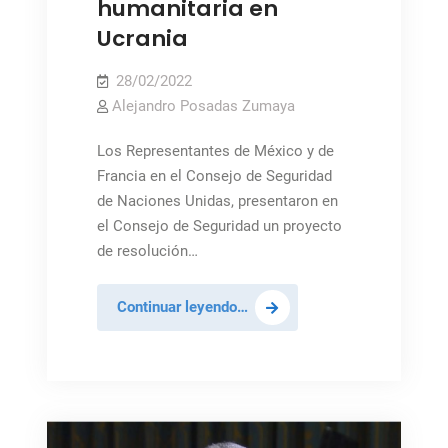
humanitaria en
Ucrania
28/02/2022
Alejandro Posadas Zumaya
Los Representantes de México y de
Francia en el Consejo de Seguridad
de Naciones Unidas, presentaron en
el Consejo de Seguridad un proyecto
de resolución…
México
Continuar leyendo…
y
Francia:
Proteger
a
civiles