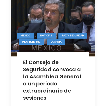
y
garantizar
acceso
a
la
ayuda
,
,
MÉXICO
NOTICIAS
PAZ Y SEGURIDAD
humanitaria
,
,
PEACEKEEPING
UCRANIA
en
Ucrania
El Consejo de
Seguridad convoca a
la Asamblea General
a un periodo
extraordinario de
sesiones