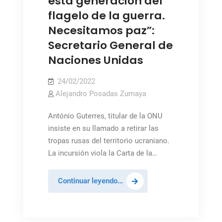
esta generación del
la
flagelo de la guerra.
que
Necesitamos paz”:
ha
Secretario General de
sido
víctima
Naciones Unidas
Ucrania»
24/02/2022
Alejandro Posadas Zumaya
António Guterres, titular de la ONU
insiste en su llamado a retirar las
tropas rusas del territorio ucraniano.
La incursión viola la Carta de la…
“No
Continuar leyendo…
es
demasiado
tarde