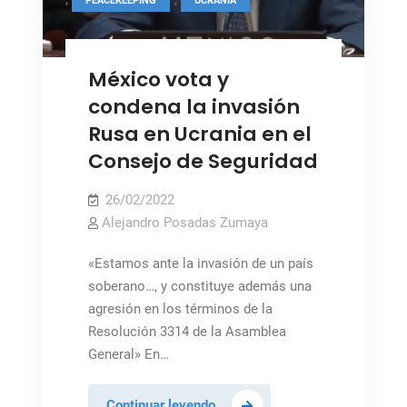
PEACEKEEPING
UCRANIA
México vota y
condena la invasión
Rusa en Ucrania en el
Consejo de Seguridad
26/02/2022
Alejandro Posadas Zumaya
«Estamos ante la invasión de un país
soberano…, y constituye además una
agresión en los términos de la
Resolución 3314 de la Asamblea
General» En…
México
Continuar leyendo…