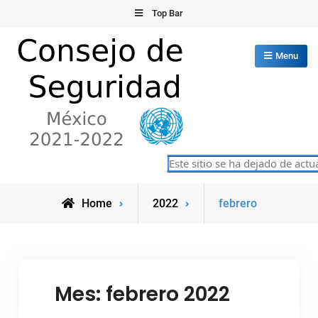
Skip
Top Bar
to
content
Menu
Consejo de Seguridad de las
Este sitio se ha dejado de actualiz
México 2021-2022
Naciones Unidas
Home
2022
febrero
Mes:
febrero 2022