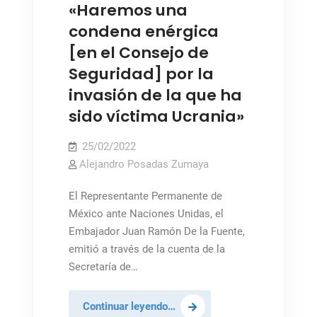
«Haremos una
condena enérgica
[en el Consejo de
Seguridad] por la
invasión de la que ha
sido víctima Ucrania»
25/02/2022
Alejandro Posadas Zumaya
El Representante Permanente de
México ante Naciones Unidas, el
Embajador Juan Ramón De la Fuente,
emitió a través de la cuenta de la
Secretaría de…
Embajador
Continuar leyendo…