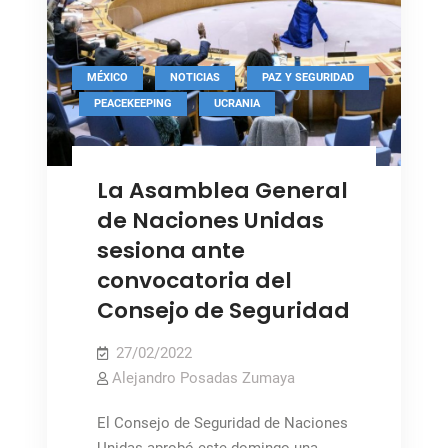
a
un
periodo
,
,
MÉXICO
NOTICIAS
PAZ Y SEGURIDAD
extraordinario
,
,
PEACEKEEPING
UCRANIA
de
sesiones
La Asamblea General
de Naciones Unidas
sesiona ante
convocatoria del
Consejo de Seguridad
27/02/2022
Alejandro Posadas Zumaya
El Consejo de Seguridad de Naciones