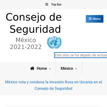
Skip
Top Bar
to
content
Menu
Consejo de Seguridad de las
Este sitio se ha dejado de actuali
México 2021-2022
Naciones Unidas
Home
México
México vota y condena la invasión Rusa en Ucrania en el
Consejo de Seguridad