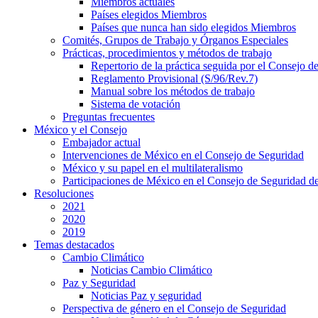
Miembros actuales
Países elegidos Miembros
Países que nunca han sido elegidos Miembros
Comités, Grupos de Trabajo y Órganos Especiales
Prácticas, procedimientos y métodos de trabajo
Repertorio de la práctica seguida por el Consejo d
Reglamento Provisional (S/96/Rev.7)
Manual sobre los métodos de trabajo
Sistema de votación
Preguntas frecuentes
México y el Consejo
Embajador actual
Intervenciones de México en el Consejo de Seguridad
México y su papel en el multilateralismo
Participaciones de México en el Consejo de Seguridad 
Resoluciones
2021
2020
2019
Temas destacados
Cambio Climático
Noticias Cambio Climático
Paz y Seguridad
Noticias Paz y seguridad
Perspectiva de género en el Consejo de Seguridad