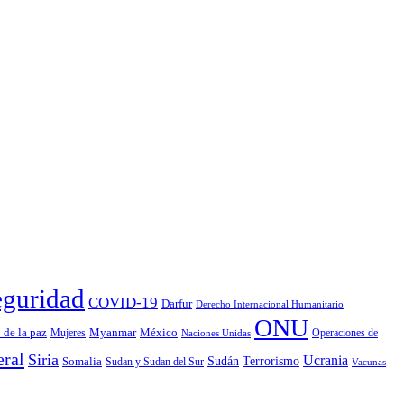
eguridad
COVID-19
Darfur
Derecho Internacional Humanitario
ONU
 de la paz
México
Myanmar
Mujeres
Operaciones de
Naciones Unidas
eral
Siria
Ucrania
Sudán
Terrorismo
Somalia
Sudan y Sudan del Sur
Vacunas