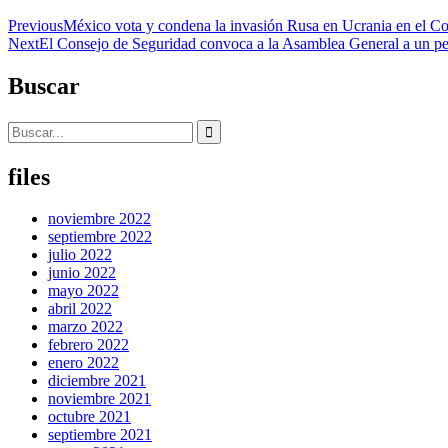
Navegación
Previous
México vota y condena la invasión Rusa en Ucrania en el C
Next
El Consejo de Seguridad convoca a la Asamblea General a un per
de
entradas
Buscar
Search
for:
files
noviembre 2022
septiembre 2022
julio 2022
junio 2022
mayo 2022
abril 2022
marzo 2022
febrero 2022
enero 2022
diciembre 2021
noviembre 2021
octubre 2021
septiembre 2021