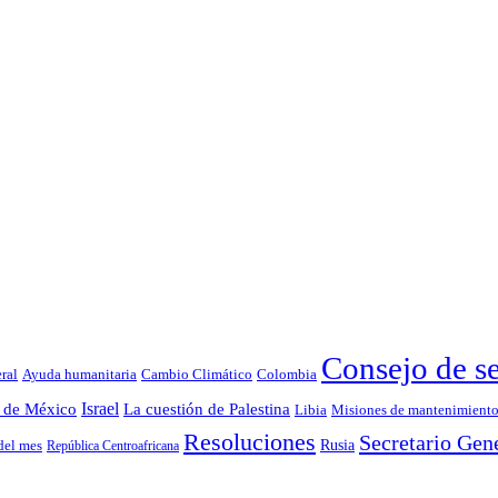
Consejo de s
Colombia
ral
Ayuda humanitaria
Cambio Climático
Israel
La cuestión de Palestina
n de México
Libia
Misiones de mantenimiento
Resoluciones
Secretario Gen
Rusia
del mes
República Centroafricana