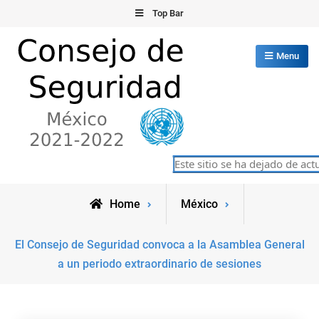
Skip
Top Bar
to
content
Menu
Consejo de Seguridad de las
Este sitio se ha dejado de actua
México 2021-2022
Naciones Unidas
Home
México
El Consejo de Seguridad convoca a la Asamblea General
a un periodo extraordinario de sesiones