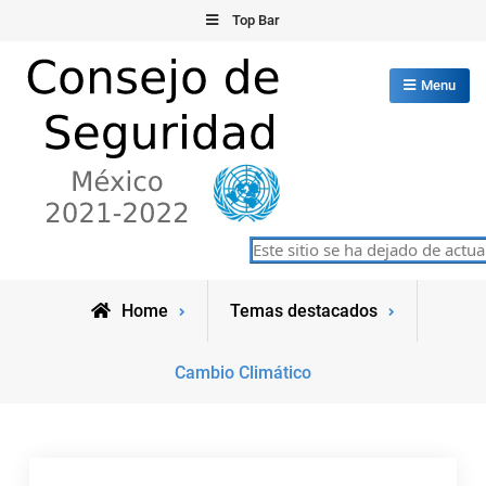
Skip
Top Bar
to
content
Menu
Consejo de Seguridad de las
Este sitio se ha dejado de actuali
México 2021-2022
Naciones Unidas
Home
Temas destacados
Cambio Climático