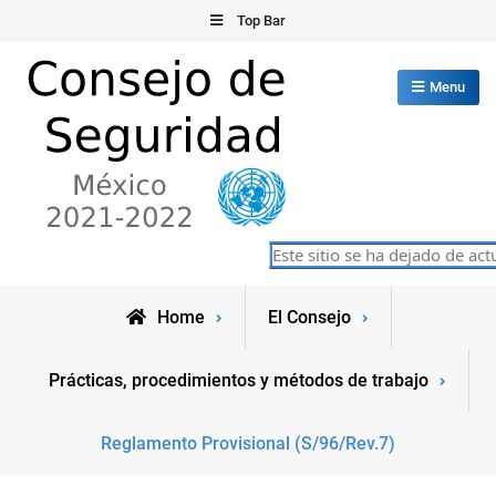
Skip
Top Bar
to
content
Menu
Consejo de Seguridad de las
Este sitio se ha dejado de actu
México 2021-2022
Naciones Unidas
Home
El Consejo
Prácticas, procedimientos y métodos de trabajo
Reglamento Provisional (S/96/Rev.7)