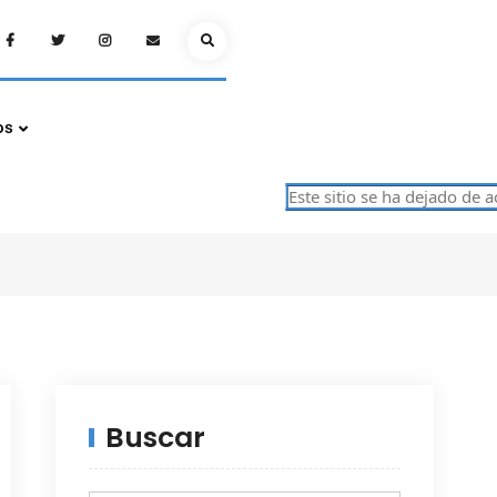
Facebook
Twitter
Instagram
Email
Search
os
Este sitio se ha dejado de actu
Buscar