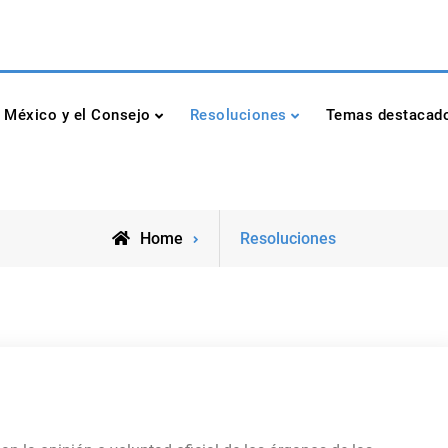
dad de las Naciones Unidas
México y el Consejo
Resoluciones
Temas destacad
Home
Resoluciones