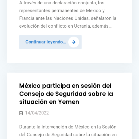
A través de una declaración conjunta, los
por
representantes permanentes de México y
el
Francia ante las Naciones Unidas, señalaron la
conflicto
evolución del conflicto en Ucrania, además…
en
Ucrania
México
Continuar leyendo…
y
Francia
Posted
MÉXICO
NOTICIAS
PAZ Y SEGURIDAD
YEMEN
plantean
in
al
Consejo
México participa en sesión del
de
Consejo de Seguridad sobre la
Seguridad
situación en Yemen
reforzar
el
14/04/2022
Apoyo
Durante la intervención de México en la Sesión
Humanitario
del Consejo de Seguridad sobre la situación en
a