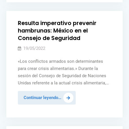
Posted
MÉXICO
NOTICIAS
de
in
violencia
sexual
Resulta imperativo prevenir
en
hambrunas: México en el
Ucrania
Consejo de Seguridad
19/05/2022
«Los conflictos armados son determinantes
para crear crisis alimentarias.» Durante la
sesión del Consejo de Seguridad de Naciones
Unidas referente a la actual crisis alimentaria,…
Resulta
Continuar leyendo…
imperativo
prevenir
Posted
NOTICIAS
PAZ Y SEGURIDAD
hambrunas:
in
México