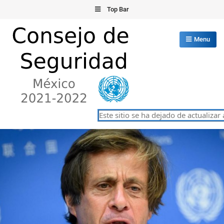
Skip
Top Bar
to
content
Menu
Consejo de Seguridad de las
Este sitio se ha dejado de actualizar a part
México 2021-2022
Naciones Unidas