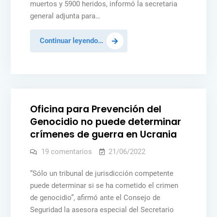
si
muertos y 5900 heridos, informó la secretaria
no
se
general adjunta para…
detiene
la
guerra
ONU:
Continuar leyendo…
en
Ucrania
Ningún
país
Posted
NOTICIAS
PAZ Y SEGURIDAD
UCRANIA
quedará
in
intacto
si
Oficina para Prevención del
no
Genocidio no puede determinar
se
crímenes de guerra en Ucrania
detiene
la
en
19 comentarios
21/06/2022
Oficina
guerra
para
Prevención
“Sólo un tribunal de jurisdicción competente
en
del
puede determinar si se ha cometido el crimen
Ucrania
Genocidio
no
de genocidio”, afirmó ante el Consejo de
puede
determinar
Seguridad la asesora especial del Secretario
crímenes