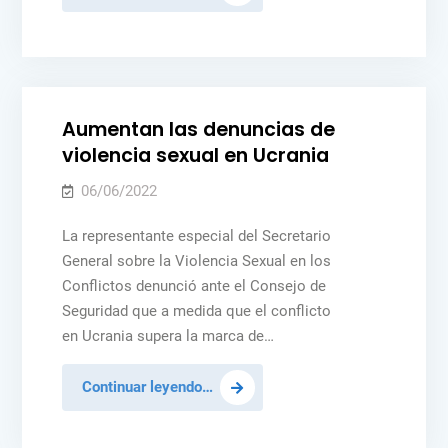
para
los
la
paz
derechos
Posted
IGUALDAD DE GÉNERO
NOTICIAS
UCRANIA
de
in
la
mujer,
Aumentan las denuncias de
estrategia
violencia sexual en Ucrania
«de
eficacia
06/06/2022
probada»
La representante especial del Secretario
para
General sobre la Violencia Sexual en los
la
Conflictos denunció ante el Consejo de
paz
Seguridad que a medida que el conflicto
en Ucrania supera la marca de…
Aumentan
Continuar leyendo…
las
denuncias