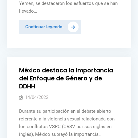
Yemen, se destacaron los esfuerzos que se han
Ucrania
llevado…
México
Continuar leyendo…
participa
Posted
MÉXICO
NOTICIAS
PAZ Y SEGURIDAD
en
in
PEACEKEEPING
sesión
del
Consejo
México destaca la importancia
de
del Enfoque de Género y de
Seguridad
DDHH
sobre
la
14/04/2022
situación
Durante su participación en el debate abierto
en
referente a la violencia sexual relacionada con
Yemen
los conflictos VSRC (CRSV por sus siglas en
inglés), México subrayó la importancia…