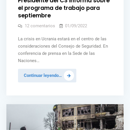
Presidente del CS informa sobre
el programa de trabajo para
septiembre
en
12 comentarios
01/09/2022
Presidente
del
CS
La crisis en Ucrania estará en el centro de las
informa
consideraciones del Consejo de Seguridad. En
sobre
el
conferencia de prensa en la Sede de las
programa
de
Naciones…
trabajo
para
septiembre
Presidente
Continuar leyendo…
del
CS
informa
sobre
el
programa
de