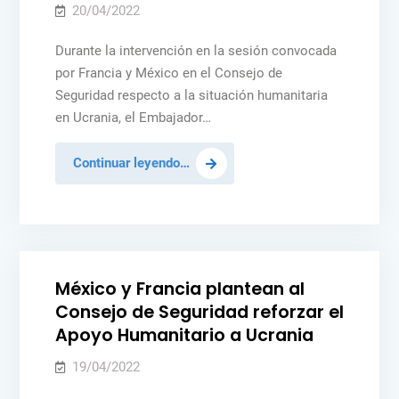
en
20/04/2022
Kosovo
Durante la intervención en la sesión convocada
por Francia y México en el Consejo de
Seguridad respecto a la situación humanitaria
en Ucrania, el Embajador…
Ya
Continuar leyendo…
son
Posted
MÉXICO
NOTICIAS
PAZ Y SEGURIDAD
más
in
PEACEKEEPING
UCRANIA
de
12
millones
México y Francia plantean al
de
Consejo de Seguridad reforzar el
personas
Apoyo Humanitario a Ucrania
refugiadas
y
19/04/2022
desplazadas