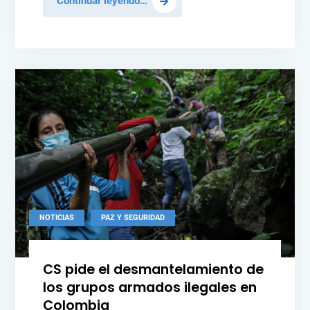
Continuar leyendo…
“paralizado”
guerra
en
Ucrania
se
intensifica
y
el
diálogo
político
sigue
“paralizado”
Posted
NOTICIAS
PAZ Y SEGURIDAD
in
CS pide el desmantelamiento de
los grupos armados ilegales en
Colombia