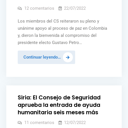
en
12 comentarios
22/07/2022
CS
pide
el
Los miembros del CS reiteraron su pleno y
desmantelamiento
unánime apoyo al proceso de paz en Colombia
de
los
y, dieron la bienvenida al compromiso del
grupos
armados
presidente electo Gustavo Petro…
ilegales
en
Colombia
CS
Continuar leyendo…
pide
el
Posted
NOTICIAS
desmantelamiento
in
de
los
Siria: El Consejo de Seguridad
grupos
aprueba la entrada de ayuda
armados
humanitaria seis meses más
ilegales
en
en
11 comentarios
12/07/2022
Siria: