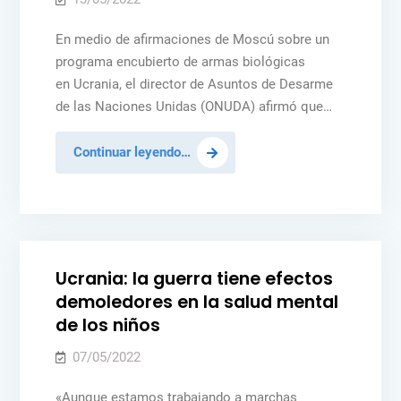
En medio de afirmaciones de Moscú sobre un
programa encubierto de armas biológicas
en Ucrania, el director de Asuntos de Desarme
de las Naciones Unidas (ONUDA) afirmó que…
En
Continuar leyendo…
Ucrania
no
Posted
NOTICIAS
PAZ Y SEGURIDAD
UCRANIA
hay
in
rastro
de
Ucrania: la guerra tiene efectos
un
demoledores en la salud mental
programa
de los niños
secreto
de
07/05/2022
armas
«Aunque estamos trabajando a marchas
biológicas