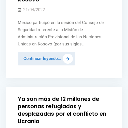
por
Irlanda
21/04/2022
México participó en la sesión del Consejo de
Seguridad referente a la Misión de
Administración Provisional de las Naciones
Unidas en Kosovo (por sus siglas…
México
Continuar leyendo…
participa
en
Posted
MÉXICO
NOTICIAS
PAZ Y SEGURIDAD
UCRANIA
sesión
in
sobre
la
Ya son más de 12 millones de
Misión
personas refugiadas y
de
desplazadas por el conflicto en
Naciones
Ucrania
Unidas