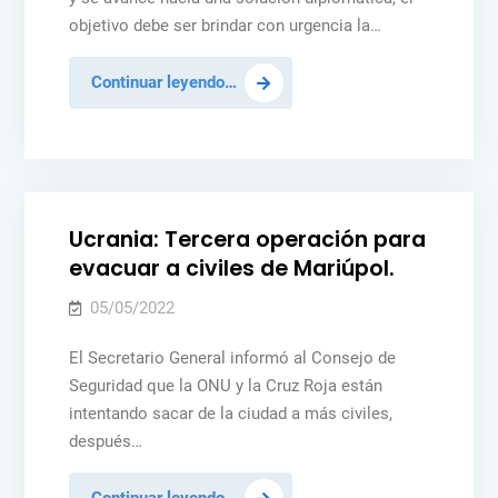
objetivo debe ser brindar con urgencia la…
México:
Continuar leyendo…
«La
asistencia
Posted
NOTICIAS
PAZ Y SEGURIDAD
UCRANIA
humanitaria
in
debe
seguir
Ucrania: Tercera operación para
siendo
evacuar a civiles de Mariúpol.
nuestra
prioridad
05/05/2022
(en
El Secretario General informó al Consejo de
Ucrania)»
Seguridad que la ONU y la Cruz Roja están
intentando sacar de la ciudad a más civiles,
después…
Ucrania:
Continuar leyendo…