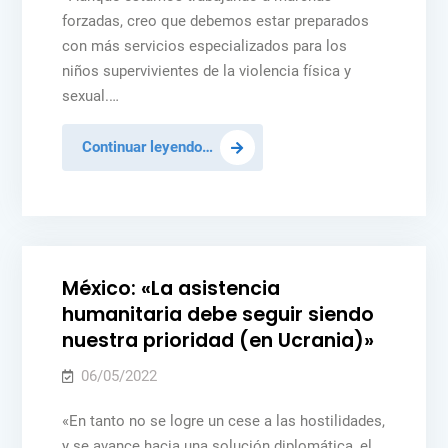
forzadas, creo que debemos estar preparados
con más servicios especializados para los
niños supervivientes de la violencia física y
sexual.…
Ucrania:
Continuar leyendo…
la
Posted
MÉXICO
NOTICIAS
PAZ Y SEGURIDAD
guerra
in
PEACEKEEPING
tiene
efectos
demoledores
México: «La asistencia
en
humanitaria debe seguir siendo
la
nuestra prioridad (en Ucrania)»
salud
mental
06/05/2022
de
«En tanto no se logre un cese a las hostilidades,
los
y se avance hacia una solución diplomática, el
niños