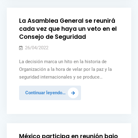
in
actividades
para
La Asamblea General se reunirá
el
cada vez que haya un veto en el
mes
Consejo de Seguridad
de
abril
26/04/2022
La decisión marca un hito en la historia de
Organización a la hora de velar por la paz y la
seguridad internacionales y se produce…
La
Continuar leyendo…
Asamblea
Posted
MÉXICO
NOTICIAS
PAZ Y SEGURIDAD
General
in
PEACEKEEPING
UCRANIA
se
reunirá
cada
México participa en reunión bajo