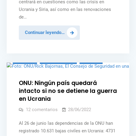
centrará en cuestiones como las crisis en
de
Seguridad
se
Ucrania y Siria, así como en las renovaciones
la
centrará
en
de…
paz
las
crisis
de
En
Continuar leyendo…
Ucrania
y
julio,
Siria
el
Consejo
Posted
NOTICIAS
PAZ Y SEGURIDAD
UCRANIA
Seguridad
in
se
centrará
ONU: Ningún país quedará
en
intacto si no se detiene la guerra
las
en Ucrania
crisis
de
en
12 comentarios
28/06/2022
ONU:
Ucrania
Ningún
país
Al 26 de junio las dependencias de la ONU han
y
quedará
registrado 10.631 bajas civiles en Ucrania: 4731
Siria
intacto