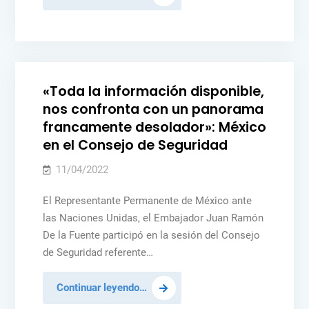
reconoce
el
Posted
MÉXICO
NOTICIAS
PAZ Y SEGURIDAD
UCRANIA
compromiso
in
de
Colombia
«Toda la información disponible,
con
nos confronta con un panorama
el
francamente desolador»: México
Acuerdo
en el Consejo de Seguridad
de
Paz
11/04/2022
El Representante Permanente de México ante
las Naciones Unidas, el Embajador Juan Ramón
De la Fuente participó en la sesión del Consejo
de Seguridad referente…
«Toda
Continuar leyendo…
la