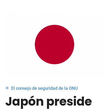
sobre
el
programa
de
trabajo
para
septiembre
El consejo de seguridad de la ONU
Japón preside