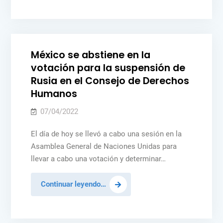
información
Posted
MÉXICO
NOTICIAS
PAZ Y SEGURIDAD
UCRANIA
disponible,
in
nos
confronta
México se abstiene en la
con
votación para la suspensión de
un
Rusia en el Consejo de Derechos
panorama
Humanos
francamente
desolador»:
07/04/2022
México
en
El día de hoy se llevó a cabo una sesión en la
el
Asamblea General de Naciones Unidas para
Consejo
llevar a cabo una votación y determinar…
de
Seguridad
México
Continuar leyendo…
se
abstiene
Posted
MÉXICO
NOTICIAS
PAZ Y SEGURIDAD
UCRANIA
en