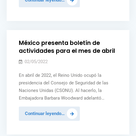
Tercera
operación
Posted
BOLETÍN MEXICO UNSC
MÉXICO
NOTICIAS
para
in
evacuar
a
México presenta boletín de
civiles
actividades para el mes de abril
de
Mariúpol.
02/05/2022
En abril de 2022, el Reino Unido ocupó la
presidencia del Consejo de Seguridad de las
Naciones Unidas (CSONU). Al hacerlo, la
Embajadora Barbara Woodward adelantó…
México
Continuar leyendo…
presenta
boletín
Posted
NOTICIAS
PAZ Y SEGURIDAD
de