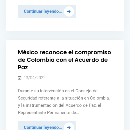
México
Continuar leyendo…
destaca
Posted
MÉXICO
NOTICIAS
PAZ Y SEGURIDAD
la
in
PEACEKEEPING
importancia
del
Enfoque
México reconoce el compromiso
de
de Colombia con el Acuerdo de
Género
Paz
y
de
13/04/2022
DDHH
Durante su intervención en el Consejo de
Seguridad referente a la situación en Colombia,
y la instrumentación del Acuerdo de Paz, el
Representante Permanente de…
México
Continuar leyendo…