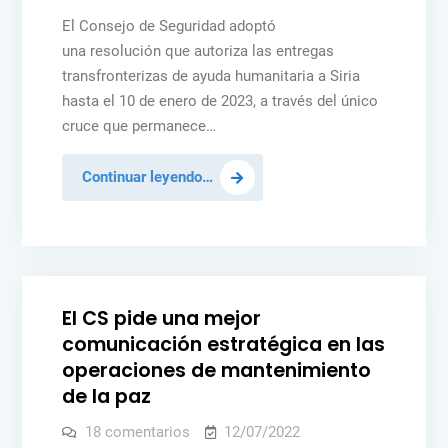
Colombia
El
Consejo
El Consejo de Seguridad adoptó
de
una resolución que autoriza las entregas
Seguridad
aprueba
transfronterizas de ayuda humanitaria a Siria
la
entrada
hasta el 10 de enero de 2023, a través del único
de
cruce que permanece…
ayuda
humanitaria
seis
meses
Siria:
Continuar leyendo…
más
El
Consejo
Posted
NOTICIAS
PEACEKEEPING
de
in
Seguridad
aprueba
El CS pide una mejor
la
comunicación estratégica en las
entrada
operaciones de mantenimiento
de
de la paz
ayuda
humanitaria
en
18 comentarios
12/07/2022
El