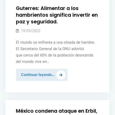
en
Guterres: Alimentar a los
el
hambrientos significa invertir en
Consejo
paz y seguridad.
de
Seguridad
19/05/2022
El mundo se enfrenta a una oleada de hambre.
El Secretario General de la ONU advirtió
que cerca del 60% de la población desnutrida
del mundo vive en…
Guterres:
Continuar leyendo…
Alimentar
Posted
MÉXICO
NOTICIAS
PAZ Y SEGURIDAD
a
in
PEACEKEEPING
los
hambrientos
significa
México condena ataque en Erbil,
invertir