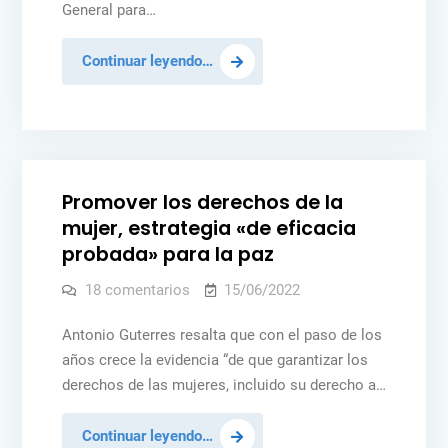
General para…
de
guerra
en
Ucrania
Oficina
Continuar leyendo…
para
Prevención
Posted
IGUALDAD DE GÉNERO
NOTICIAS
PAZ Y SEGURIDAD
del
in
Genocidio
no
Promover los derechos de la
puede
mujer, estrategia «de eficacia
determinar
probada» para la paz
crímenes
de
en
18 comentarios
15/06/2022
Promover
guerra
los
derechos
Antonio Guterres resalta que con el paso de los
en
de
años crece la evidencia “de que garantizar los
Ucrania
la
mujer,
derechos de las mujeres, incluido su derecho a…
estrategia
«de
eficacia
Promover
Continuar leyendo…
probada»