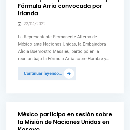
vez
Fórmula Arria convocada por
que
Irlanda
haya
un
22/04/2022
veto
La Representante Permanente Alterna de
en
México ante Naciones Unidas, la Embajadora
el
Alicia Buenrostro Massieu, participó en la
Consejo
reunión bajo la Fórmula Arria sobre Hambre y…
de
Seguridad
México
Continuar leyendo…
participa
Posted
MÉXICO
NOTICIAS
PAZ Y SEGURIDAD
en
in
PEACEKEEPING
reunión
bajo
Fórmula
México participa en sesión sobre
Arria
la Misión de Naciones Unidas en
convocada
Kosovo