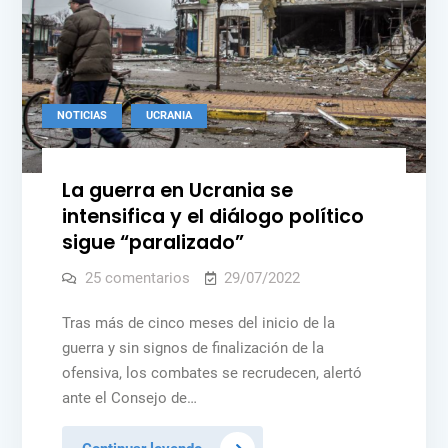
trabajo
para
septiembre
Posted
NOTICIAS
UCRANIA
in
La guerra en Ucrania se
intensifica y el diálogo político
sigue “paralizado”
en
25 comentarios
29/07/2022
La
guerra
en
Tras más de cinco meses del inicio de la
Ucrania
guerra y sin signos de finalización de la
se
intensifica
ofensiva, los combates se recrudecen, alertó
y
el
ante el Consejo de…
diálogo
político
sigue
La