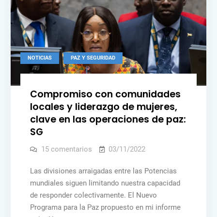
Posted
NOTICIAS
PAZ Y SEGURIDAD
in
Compromiso con comunidades
locales y liderazgo de mujeres,
clave en las operaciones de paz:
SG
en
15 comentarios
03/11/2022
Compromiso
con
comunidades
Las divisiones arraigadas entre las Potencias
locales
mundiales siguen limitando nuestra capacidad
y
liderazgo
de responder colectivamente. El Nuevo
de
mujeres,
Programa para la Paz propuesto en mi informe
clave