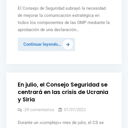
seis
CS
pide
meses
El Consejo de Seguridad subrayó la necesidad
una
más
de mejorar la comunicación estratégica en
mejor
comunicación
todos los componentes de las OMP mediante la
estratégica
en
aprobación de una declaración…
las
operaciones
de
El
Continuar leyendo…
mantenimiento
de
CS
Posted
la
NOTICIAS
PAZ Y SEGURIDAD
PEACEKEEPING
pide
paz
in
UCRANIA
una
mejor
comunicación
En julio, el Consejo Seguridad se
estratégica
centrará en las crisis de Ucrania
en
y Siria
las
operaciones
en
24 comentarios
01/07/2022
En
de
julio,
el
Durante un «complejo» mes de julio, el CS se
mantenimiento
Consejo