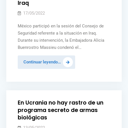
Iraq
en
paz
17/05/2022
y
México participó en la sesión del Consejo de
seguridad.
Seguridad referente a la situación en Iraq.
Durante su intervención, la Embajadora Alicia
Buenrostro Massieu condenó el…
México
Continuar leyendo…
condena
ataque
Posted
NOTICIAS
PAZ Y SEGURIDAD
UCRANIA
en
in
Erbil,
Iraq
En Ucrania no hay rastro de un
programa secreto de armas
biológicas
13/05/2022