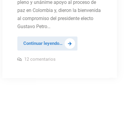
pleno y unánime apoyo al proceso de
paz en Colombia y, dieron la bienvenida
al compromiso del presidente electo
Gustavo Petro…
CS
Continuar leyendo…
pide
el
en
12 comentarios
CS
desmantelamiento
pide
el
de
desmantelamiento
los
de
los
grupos
grupos
armados
armados
ilegales
ilegales
en
Colombia
en
Colombia