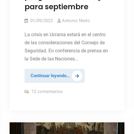
para septiembre
01/09/2022
Antonio Nieto
La crisis en Ucrania estará en el centro
de las consideraciones del Consejo de
Seguridad. En conferencia de prensa en
la Sede de las Naciones…
Presidente
Continuar leyendo…
del
CS
en
12 comentarios
Presidente
informa
del
CS
sobre
informa
el
sobre
el
programa
programa
de
de
trabajo