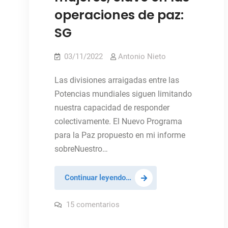
operaciones de paz:
SG
03/11/2022
Antonio Nieto
Las divisiones arraigadas entre las
Potencias mundiales siguen limitando
nuestra capacidad de responder
colectivamente. El Nuevo Programa
para la Paz propuesto en mi informe
sobreNuestro…
Compromiso
Continuar leyendo…
con
comunidades
en
15 comentarios
Compromiso
locales
con
comunidades