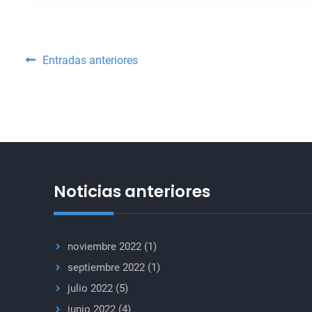
comunicación
mejor
comunicación
estratégica
estratégica
en
en
las
las
operaciones
Navegación
Entradas anteriores
de
operaciones
mantenimiento
de
de
de
la
mantenimiento
paz
entradas
de
la
paz
Noticias anteriores
noviembre 2022
(1)
septiembre 2022
(1)
julio 2022
(5)
junio 2022
(4)