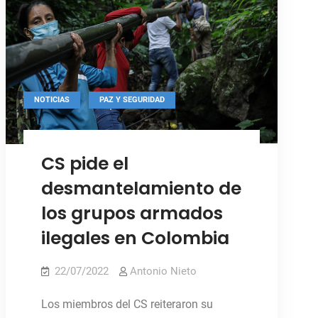
sigue
político
“paralizado”
sigue
“paralizado”
,
NOTICIAS
PAZ Y SEGURIDAD
CS pide el
desmantelamiento de
los grupos armados
ilegales en Colombia
22/07/2022
Antonio Nieto
Los miembros del CS reiteraron su