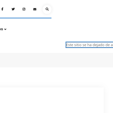
Facebook
Twitter
Instagram
Email
Search
os
Este sitio se ha dejado de actua