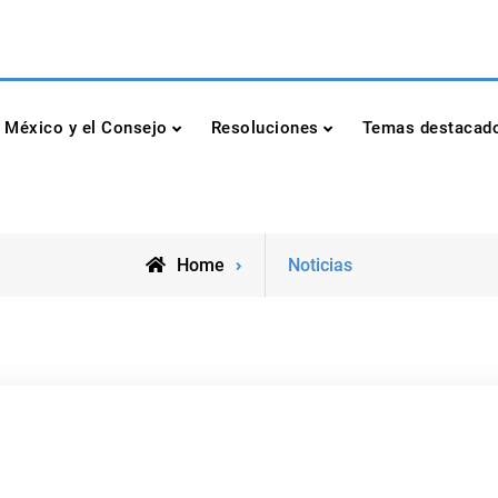
dad de las Naciones Unidas
México y el Consejo
Resoluciones
Temas destacad
Archive
Home
Noticias
for