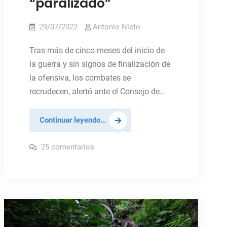
“paralizado”
29/07/2022
Antonio Nieto
Tras más de cinco meses del inicio de
la guerra y sin signos de finalización de
la ofensiva, los combates se
recrudecen, alertó ante el Consejo de…
La
Continuar leyendo…
guerra
en
en
25 comentarios
La
Ucrania
guerra
en
se
Ucrania
intensifica
se
intensifica
y
y
el
el
diálogo
diálogo
político