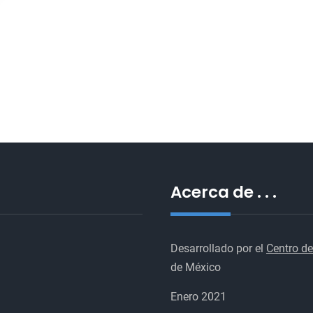
seis
meses
humanitaria
más
seis
meses
más
Acerca de . . .
Desarrollado por el
Centro de
de México
Enero 2021