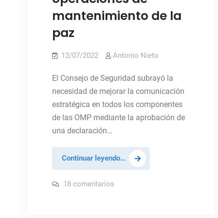
mantenimiento de la
paz
12/07/2022
Antonio Nieto
El Consejo de Seguridad subrayó la
necesidad de mejorar la comunicación
estratégica en todos los componentes
de las OMP mediante la aprobación de
una declaración…
El
Continuar leyendo…
CS
pide
en
18 comentarios
El
una
CS
pide
mejor
una