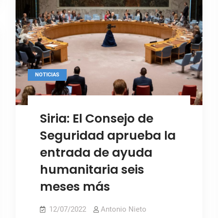
trabajo
para
septiembre
para
septiembre
NOTICIAS
Siria: El Consejo de
Seguridad aprueba la
entrada de ayuda
humanitaria seis
meses más
12/07/2022
Antonio Nieto