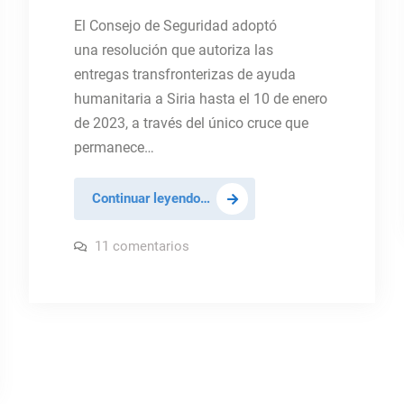
El Consejo de Seguridad adoptó
una resolución que autoriza las
entregas transfronterizas de ayuda
humanitaria a Siria hasta el 10 de enero
de 2023, a través del único cruce que
permanece…
Siria:
Continuar leyendo…
El
Consejo
en
11 comentarios
Siria:
de
El
Consejo
Seguridad
de
aprueba
Seguridad
aprueba
la
la
entrada
entrada
de
de
ayuda
humanitaria
ayuda