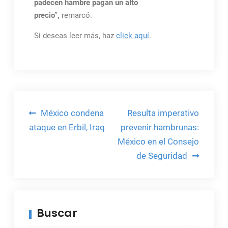
padecen hambre pagan un alto
precio”,
remarcó.
Si deseas leer más, haz
click aquí
.
Navegación
México condena
Resulta imperativo
de
ataque en Erbil, Iraq
prevenir hambrunas:
México en el Consejo
entradas
de Seguridad
Buscar