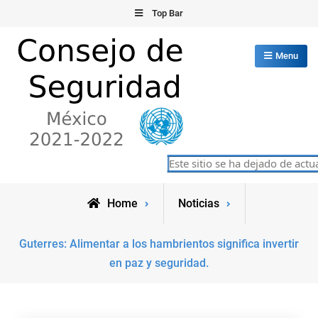
Skip
Top Bar
to
content
Menu
Consejo de Seguridad de las
Este sitio se ha dejado de actual
México 2021-2022
Naciones Unidas
Home
Noticias
Guterres: Alimentar a los hambrientos significa invertir
en paz y seguridad.