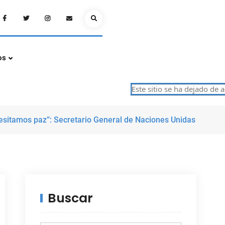
Facebook
Twitter
Instagram
Email
Search
os
Este sitio se ha dejado de actual
cesitamos paz”: Secretario General de Naciones Unidas
Buscar