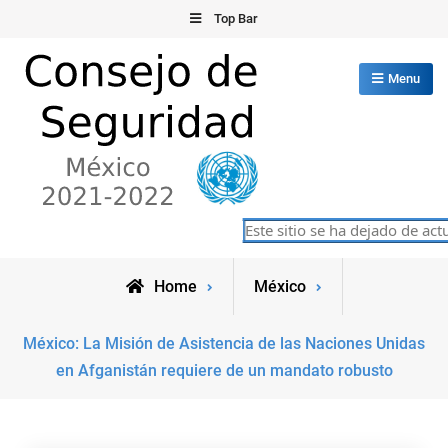
Skip
Top Bar
to
content
Menu
Consejo de Seguridad de las
Este sitio se ha dejado de actua
México 2021-2022
Naciones Unidas
Home
México
México: La Misión de Asistencia de las Naciones Unidas
en Afganistán requiere de un mandato robusto