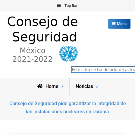
Skip
Top Bar
to
content
Menu
Consejo de Seguridad de las
Este sitio se ha dejado de actua
México 2021-2022
Naciones Unidas
Home
Noticias
Consejo de Seguridad pide garantizar la integridad de
las instalaciones nucleares en Ucrania