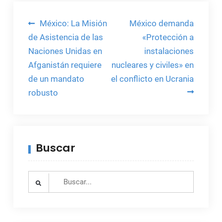
Navegación
México: La Misión
México demanda
de
de Asistencia de las
«Protección a
Naciones Unidas en
instalaciones
entradas
Afganistán requiere
nucleares y civiles» en
de un mandato
el conflicto en Ucrania
robusto
Buscar
Search
for: