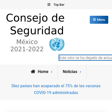
Skip
Top Bar
to
content
Menu
Consejo de Seguridad de las
Este sitio se ha dejado de actual
México 2021-2022
Naciones Unidas
Home
Noticias
Diez países han acaparado el 75% de las vacunas
COVID-19 administradas