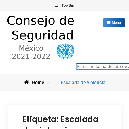
Skip
Top Bar
to
content
Menu
Consejo de Seguridad de las
Este sitio se ha dejado de 
México 2021-2022
Naciones Unidas
Posts
Home
Escalada de violencia
tagged
Etiqueta:
Escalada