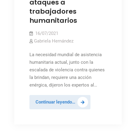
ataques a
trabajadores
humanitarios
16/07/2021
Gabriela Hernández
La necesidad mundial de asistencia
humanitaria actual, junto con la
escalada de violencia contra quienes
la brindan, requiere una acción
enérgica, dijeron los expertos al…
Consejo
Continuar leyendo…
de
Seguridad
preocupado
por