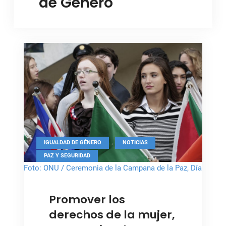
de Género
,
,
IGUALDAD DE GÉNERO
NOTICIAS
PAZ Y SEGURIDAD
Foto: ONU / Ceremonia de la Campana de la Paz, Día
Internacional de la Paz
Promover los
derechos de la mujer,