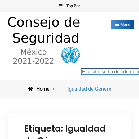
Skip
Top Bar
to
content
Menu
Consejo de Seguridad de las
Este sitio se ha dejado de a
México 2021-2022
Naciones Unidas
Posts
Home
Igualdad de Género
tagged
Etiqueta:
Igualdad