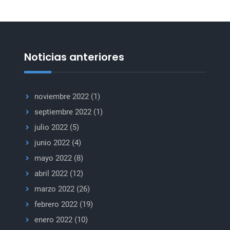
«de
«de
eficacia
eficacia
probada»
para
probada»
la
paz
para
Noticias anteriores
la
paz
noviembre 2022
(1)
septiembre 2022
(1)
julio 2022
(5)
junio 2022
(4)
mayo 2022
(8)
abril 2022
(12)
marzo 2022
(26)
febrero 2022
(19)
enero 2022
(10)