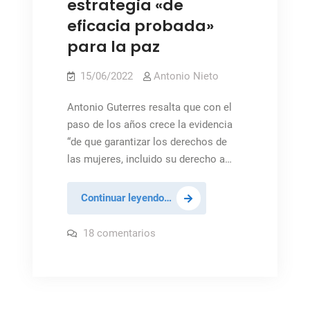
estrategia «de
eficacia probada»
para la paz
15/06/2022
Antonio Nieto
Antonio Guterres resalta que con el
paso de los años crece la evidencia
“de que garantizar los derechos de
las mujeres, incluido su derecho a…
Promover
Continuar leyendo…
los
derechos
en
18 comentarios
Promover
de
los
derechos
la
de
mujer,
la
mujer,
estrategia
estrategia