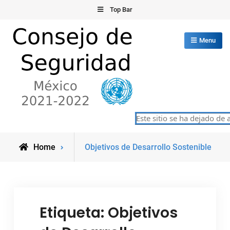
Skip
Top Bar
to
content
Menu
Consejo de Seguridad de las
Este sitio se ha dejado de a
México 2021-2022
Naciones Unidas
Posts
Home
Objetivos de Desarrollo Sostenible
tagged
Etiqueta:
Objetivos