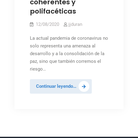
coherentes y
polifacéticas
12/08/2020
jjduran
La actual pandemia de coronavirus no
solo representa una amenaza al
desarrollo y a la consolidación de la
paz, sino que también corremos el
riesgo…
El
Continuar leyendo…
mantenimiento
de
la
paz
durante
las