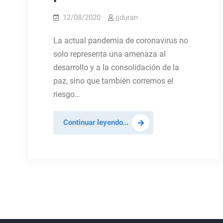
12/08/2020
jjduran
La actual pandemia de coronavirus no
solo representa una amenaza al
desarrollo y a la consolidación de la
paz, sino que también corremos el
riesgo…
El
Continuar leyendo…
mantenimiento
de
la
paz
durante
las
pandemias
precisa