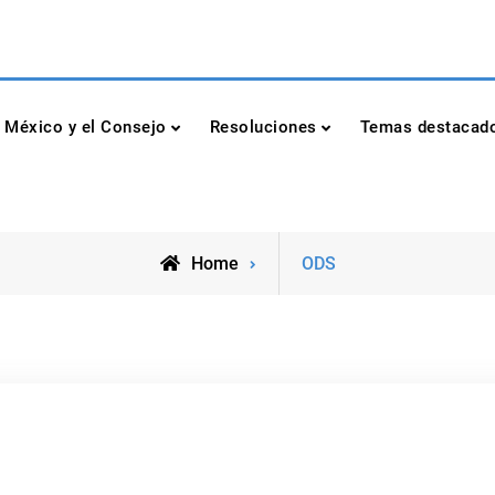
dad de las Naciones Unidas
México y el Consejo
Resoluciones
Temas destacad
Posts
Home
ODS
tagged