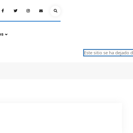
Facebook
Twitter
Instagram
Email
Search
os
Este sitio se ha dejado de