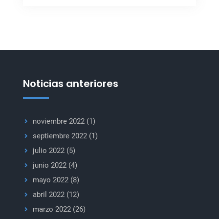
preocupado
por
la
situación
en
África
Occidental,
Noticias anteriores
el
Sahel
y
noviembre 2022
(1)
el
septiembre 2022
(1)
Golfo
julio 2022
(5)
de
Guinea
junio 2022
(4)
mayo 2022
(8)
abril 2022
(12)
marzo 2022
(26)