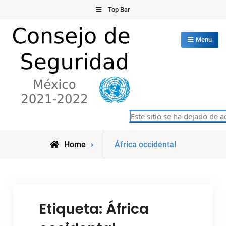
Skip
Top Bar
to
content
Menu
Consejo de Seguridad de las
Este sitio se ha dejado de a
México 2021-2022
Naciones Unidas
Posts
Home
África occidental
tagged
Etiqueta:
África