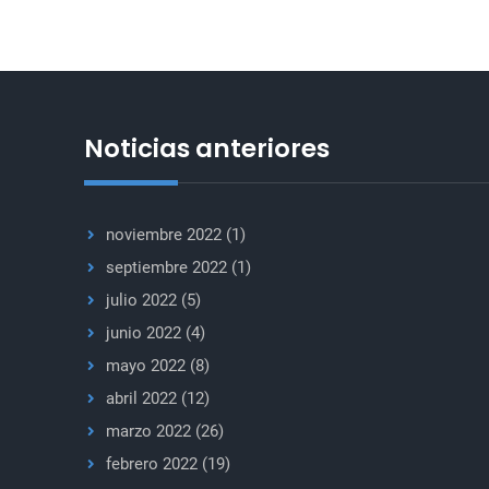
el
Rep.
Especial
sobre
Violencia
Noticias anteriores
Sexual
en
los
noviembre 2022
(1)
Conflictos
septiembre 2022
(1)
julio 2022
(5)
junio 2022
(4)
mayo 2022
(8)
abril 2022
(12)
marzo 2022
(26)
febrero 2022
(19)