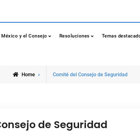
dad de las Naciones Unidas
México y el Consejo
Resoluciones
Temas destacad
Posts
Home
Comité del Consejo de Seguridad
tagged
Consejo de Seguridad