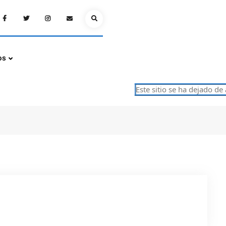
Facebook
Twitter
Instagram
Email
Search
os
Este sitio se ha dejado de a