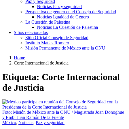
Paz y Seguridad
Noticias Paz y seguridad
Perspectiva de género en el Consejo de Seguridad
Noticias Igualdad de Género
La Cuestión de Palestina
Noticias La Cuestión de Palestina
Sitios relacionados
Sitio Oficial Consejo de Seguridad
Instituto Matías Romero
Misión Permanente de México ante la ONU
Home
Posts
Corte Internacional de Justicia
tagged
Etiqueta:
Corte Internacional
de Justicia
Foto: Misión de México ante la ONU / Magistrada Joan Donoghue
y Emb. Juan Ramón De la Fuente
México
,
Noticias
,
Paz y seguridad