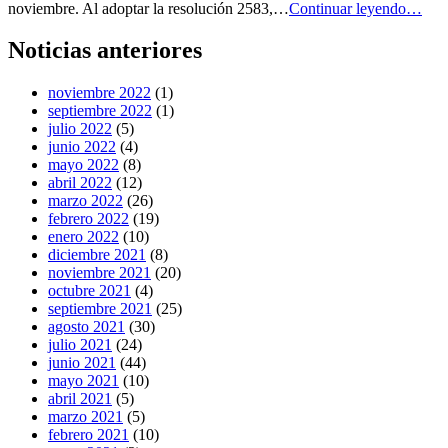
El
de
noviembre. Al adoptar la resolución 2583,…
Continuar leyendo…
Con
Justicia
de
Noticias anteriores
Seg
fija
noviembre 2022
(1)
fec
septiembre 2022
(1)
para
julio 2022
(5)
elec
junio 2022
(4)
de
mayo 2022
(8)
la
abril 2022
(12)
vac
marzo 2022
(26)
en
febrero 2022
(19)
la
enero 2022
(10)
CIJ
diciembre 2021
(8)
noviembre 2021
(20)
octubre 2021
(4)
septiembre 2021
(25)
agosto 2021
(30)
julio 2021
(24)
junio 2021
(44)
mayo 2021
(10)
abril 2021
(5)
marzo 2021
(5)
febrero 2021
(10)