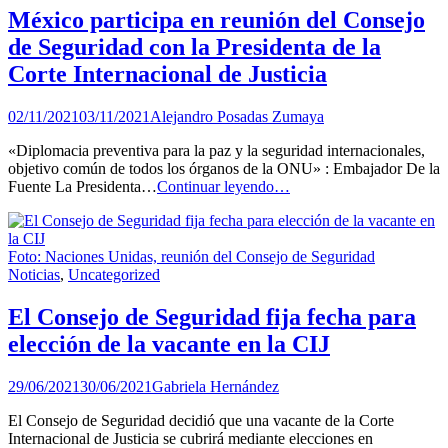
México participa en reunión del Consejo
de Seguridad con la Presidenta de la
Corte Internacional de Justicia
02/11/2021
03/11/2021
Alejandro Posadas Zumaya
«Diplomacia preventiva para la paz y la seguridad internacionales,
objetivo común de todos los órganos de la ONU» : Embajador De la
México
Fuente La Presidenta…
Continuar leyendo…
participa
en
reunión
Foto: Naciones Unidas, reunión del Consejo de Seguridad
del
Noticias
,
Uncategorized
Consejo
de
Seguridad
El Consejo de Seguridad fija fecha para
con
elección de la vacante en la CIJ
la
Presidenta
de
29/06/2021
30/06/2021
Gabriela Hernández
la
Corte
El Consejo de Seguridad decidió que una vacante de la Corte
Internacional
Internacional de Justicia se cubrirá mediante elecciones en