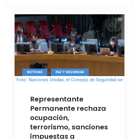
,
NOTICIAS
PAZ Y SEGURIDAD
Foto: Naciones Unidas, el Consejo de Seguridad se
reúne sobre la situación en Oriente Medio
Representante
Permanente rechaza
ocupación,
terrorismo, sanciones
impuestas a