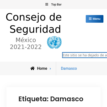
Skip
Top Bar
to
content
Menu
Consejo de Seguridad de las
Este sitio se ha dejado de a
México 2021-2022
Naciones Unidas
Posts
Home
Damasco
tagged
Etiqueta:
Damasco