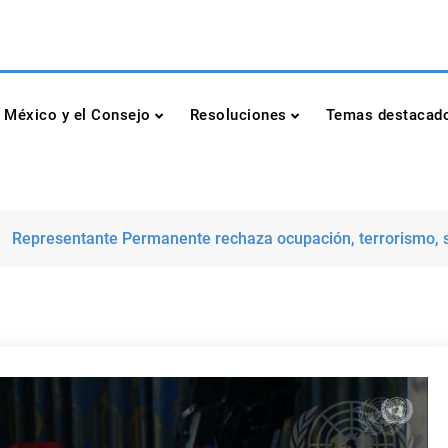
dad de las Naciones Unidas
México y el Consejo
Resoluciones
Temas destacad
Representante Permanente rechaza ocupación, terrorismo,