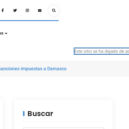
Facebook
Twitter
Instagram
Email
Search
os
Este sitio se ha dejado de actual
 sanciones impuestas a Damasco
Buscar