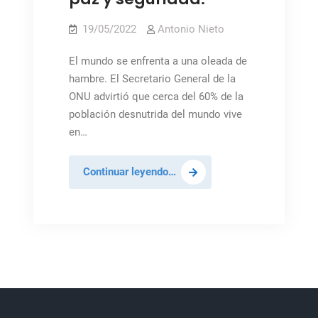
19/05/2022
Antonio Nieto
El mundo se enfrenta a una oleada de
hambre. El Secretario General de la
ONU advirtió que cerca del 60% de la
población desnutrida del mundo vive
en…
Guterres:
Continuar leyendo…
Alimentar
a
los
hambrientos
significa
invertir
en
paz