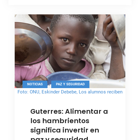
,
NOTICIAS
PAZ Y SEGURIDAD
Foto: ONU, Eskinder Debebe, Los alumnos reciben
almuerzo en Kitchanga
Guterres: Alimentar a
los hambrientos
significa invertir en
paz y seguridad.