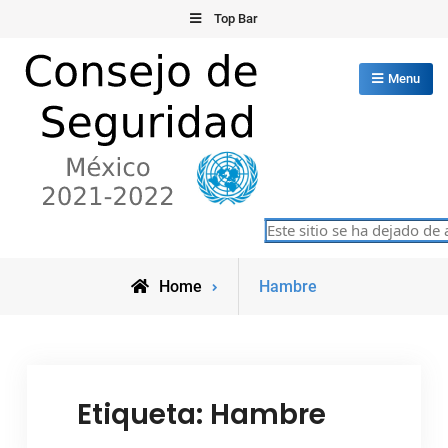
Skip
Top Bar
to
content
Menu
Consejo de Seguridad de las
Este sitio se ha dejado de 
México 2021-2022
Naciones Unidas
Posts
Home
Hambre
tagged
Etiqueta:
Hambre