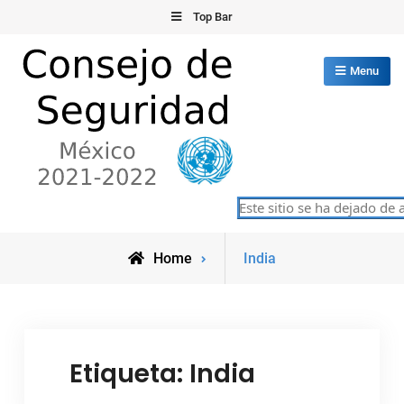
Skip
Top Bar
to
content
Menu
Consejo de Seguridad de las
Este sitio se ha dejado de 
México 2021-2022
Naciones Unidas
Posts
Home
India
tagged
Etiqueta:
India