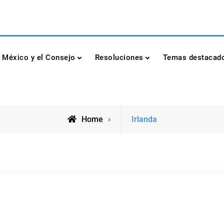
dad de las Naciones Unidas
México y el Consejo
Resoluciones
Temas destacad
Posts
Home
Irlanda
tagged