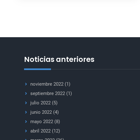
presidente
del
Consejo
de
Seguridad
por
el
Noticias anteriores
mes
de
septiembre
noviembre 2022
(1)
de
septiembre 2022
(1)
2021
julio 2022
(5)
junio 2022
(4)
mayo 2022
(8)
abril 2022
(12)