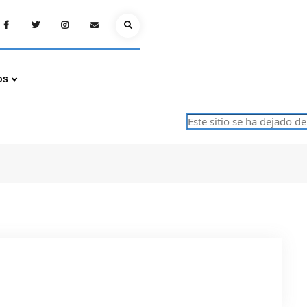
Facebook
Twitter
Instagram
Email
Search
os
Este sitio se ha dejado de a