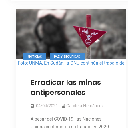
,
NOTICIAS
PAZ Y SEGURIDAD
Foto: UNMA, En Sudán, la ONU continúa el trabajo de
remoción de minas antipersonales.
Erradicar las minas
antipersonales
04/04/2021
Gabriela Hernández
A pesar del COVID-19, las Naciones
Unidas continuaron su trabajo en 2020