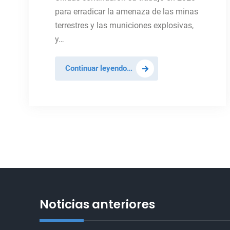
para erradicar la amenaza de las minas
terrestres y las municiones explosivas,
y…
Erradicar
Continuar leyendo…
las
minas
antipersonales
Noticias anteriores