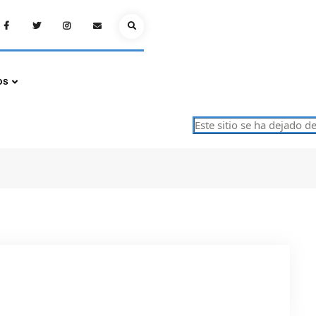
Facebook
Twitter
Instagram
Email
Search
os
Este sitio se ha dejado de 