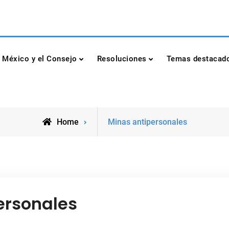
dad de las Naciones Unidas
México y el Consejo
Resoluciones
Temas destacad
Posts
Home
Minas antipersonales
tagged
ersonales