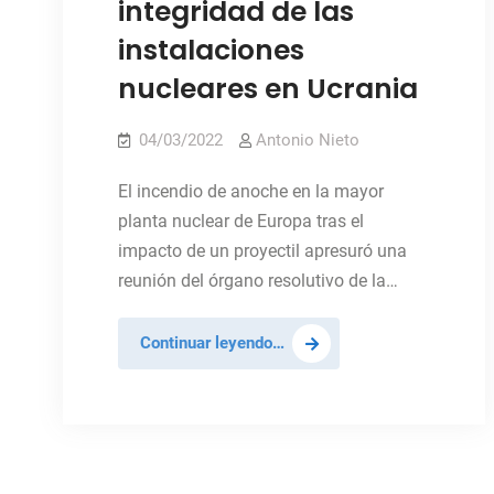
integridad de las
instalaciones
nucleares en Ucrania
04/03/2022
Antonio Nieto
El incendio de anoche en la mayor
planta nuclear de Europa tras el
impacto de un proyectil apresuró una
reunión del órgano resolutivo de la…
Consejo
Continuar leyendo…
de
Seguridad
pide
garantizar
la