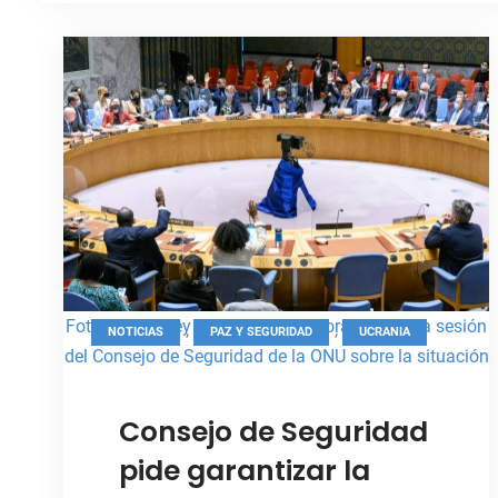
Foto: ONU/Loey Felipe, Vista panorámica de la sesión
,
,
NOTICIAS
PAZ Y SEGURIDAD
UCRANIA
del Consejo de Seguridad de la ONU sobre la situación
en Ucrania.
Consejo de Seguridad
pide garantizar la