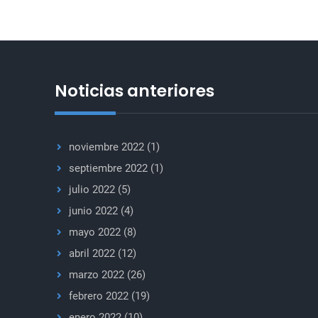
integridad
de
las
instalaciones
nucleares
Noticias anteriores
en
Ucrania
noviembre 2022
(1)
septiembre 2022
(1)
julio 2022
(5)
junio 2022
(4)
mayo 2022
(8)
abril 2022
(12)
marzo 2022
(26)
febrero 2022
(19)
enero 2022
(10)