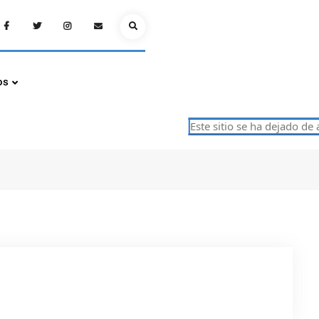
Facebook
Twitter
Instagram
Email
Search
os
Este sitio se ha dejado de a