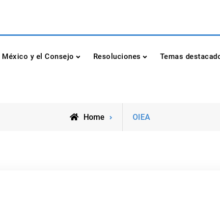
dad de las Naciones Unidas
México y el Consejo
Resoluciones
Temas destacad
Posts
Home
OIEA
tagged