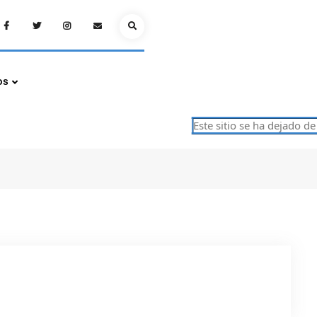
Facebook
Twitter
Instagram
Email
Search
os
Este sitio se ha dejado de a