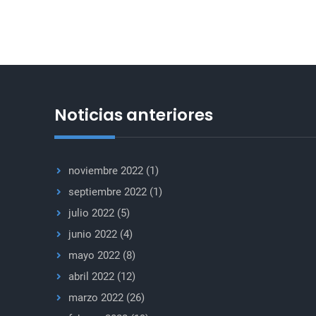
reanudar
el
diálogo
sobre
los
territorios
Noticias anteriores
ocupados
en
Palestina
noviembre 2022
(1)
septiembre 2022
(1)
julio 2022
(5)
junio 2022
(4)
mayo 2022
(8)
abril 2022
(12)
marzo 2022
(26)