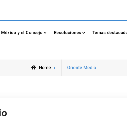
dad de las Naciones Unidas
México y el Consejo
Resoluciones
Temas destacad
Posts
Home
Oriente Medio
tagged
io