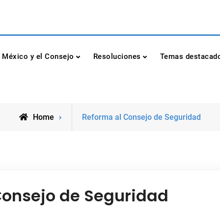
dad de las Naciones Unidas
México y el Consejo
Resoluciones
Temas destacad
Posts
Home
Reforma al Consejo de Seguridad
tagged
Consejo de Seguridad