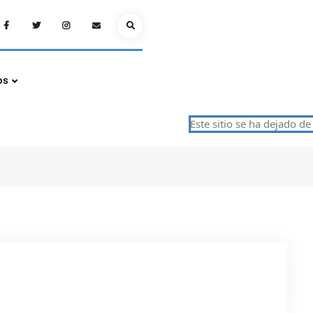
Facebook
Twitter
Instagram
Email
Search
os
Este sitio se ha dejado de a