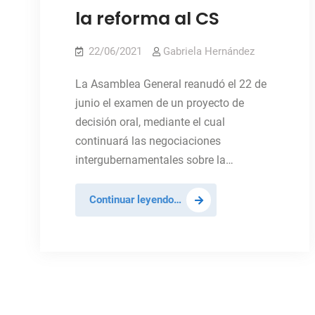
la reforma al CS
22/06/2021
Gabriela Hernández
La Asamblea General reanudó el 22 de
junio el examen de un proyecto de
decisión oral, mediante el cual
continuará las negociaciones
intergubernamentales sobre la…
La
Continuar leyendo…
Asamblea
General
decide
continuar
conversaciones
sobre