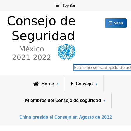
Skip
Top Bar
to
content
Menu
Consejo de Seguridad de las
Este sitio se ha dejado de act
México 2021-2022
Naciones Unidas
Home
El Consejo
Miembros del Consejo de seguridad
China preside el Consejo en Agosto de 2022