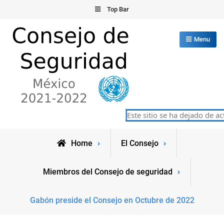
Skip
Top Bar
to
content
Menu
Consejo de Seguridad de las
Este sitio se ha dejado de act
México 2021-2022
Naciones Unidas
Home
El Consejo
Miembros del Consejo de seguridad
Gabón preside el Consejo en Octubre de 2022