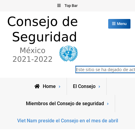
Skip
Top Bar
to
content
Menu
Consejo de Seguridad de las
Este sitio se ha dejado de act
México 2021-2022
Naciones Unidas
Home
El Consejo
Miembros del Consejo de seguridad
Viet Nam preside el Consejo en el mes de abril