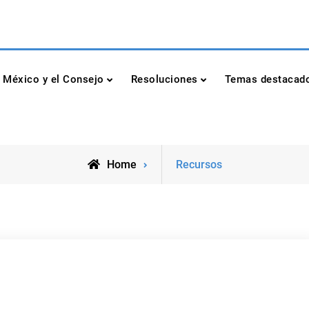
dad de las Naciones Unidas
México y el Consejo
Resoluciones
Temas destacad
Home
Recursos