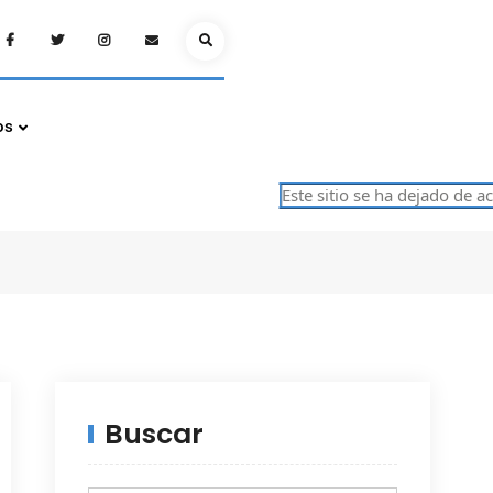
Facebook
Twitter
Instagram
Email
Search
os
Este sitio se ha dejado de actua
Buscar