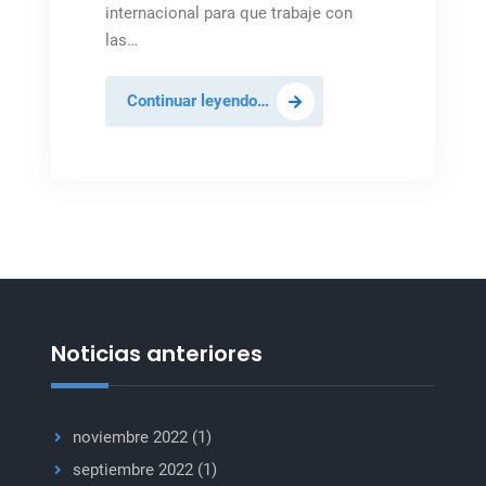
internacional para que trabaje con
las…
Guterres
Continuar leyendo…
saluda
el
alto
el
fuego
entre
Israel
y
Gaza
Noticias anteriores
noviembre 2022
(1)
septiembre 2022
(1)