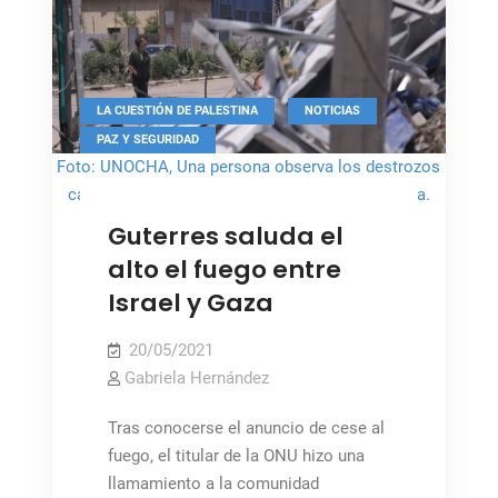
el
acceso
y
la
,
,
LA CUESTIÓN DE PALESTINA
NOTICIAS
protección
PAZ Y SEGURIDAD
de
Foto: UNOCHA, Una persona observa los destrozos
civiles
causados por los bombardeos israelíes en Gaza.
en
Guterres saluda el
Etiopía
alto el fuego entre
Israel y Gaza
20/05/2021
Gabriela Hernández
Tras conocerse el anuncio de cese al
fuego, el titular de la ONU hizo una
llamamiento a la comunidad