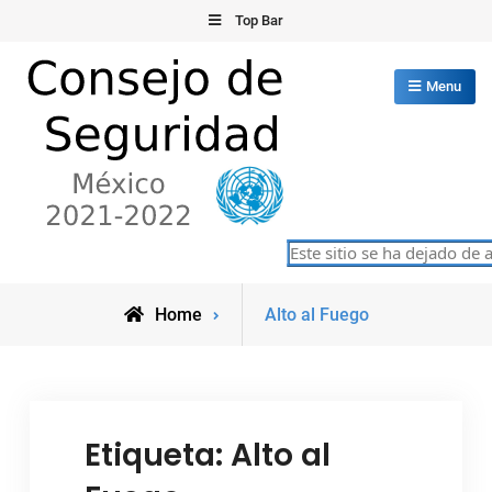
Skip
Top Bar
to
content
Menu
Consejo de Seguridad de las
Este sitio se ha dejado de a
México 2021-2022
Naciones Unidas
Posts
Home
Alto al Fuego
tagged
Etiqueta:
Alto al