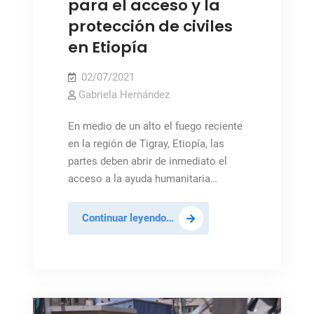
para el acceso y la
protección de civiles
en Etiopía
02/07/2021
Gabriela Hernández
En medio de un alto el fuego reciente
en la región de Tigray, Etiopía, las
partes deben abrir de inmediato el
acceso a la ayuda humanitaria…
Consejo
Continuar leyendo…
de
Seguridad
celebra
esfuerzos
para