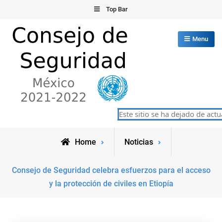
Skip
Top Bar
to
content
Menu
Consejo de Seguridad de las
Este sitio se ha dejado de actual
México 2021-2022
Naciones Unidas
Home
Noticias
Consejo de Seguridad celebra esfuerzos para el acceso
y la protección de civiles en Etiopía