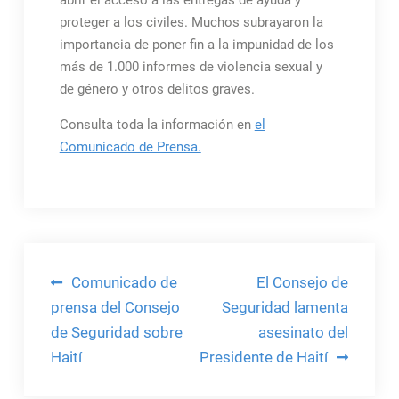
abrir el acceso a las entregas de ayuda y
proteger a los civiles. Muchos subrayaron la
importancia de poner fin a la impunidad de los
más de 1.000 informes de violencia sexual y
de género y otros delitos graves.
Consulta toda la información en
el
Comunicado de Prensa.
Navegación
Comunicado de
El Consejo de
de
prensa del Consejo
Seguridad lamenta
de Seguridad sobre
asesinato del
entradas
Haití
Presidente de Haití