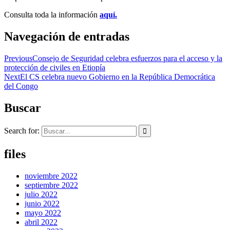
Consulta toda la información
aquí.
Navegación de entradas
Previous
Consejo de Seguridad celebra esfuerzos para el acceso y la
protección de civiles en Etiopía
Next
El CS celebra nuevo Gobierno en la República Democrática
del Congo
Buscar
Search for:
files
noviembre 2022
septiembre 2022
julio 2022
junio 2022
mayo 2022
abril 2022