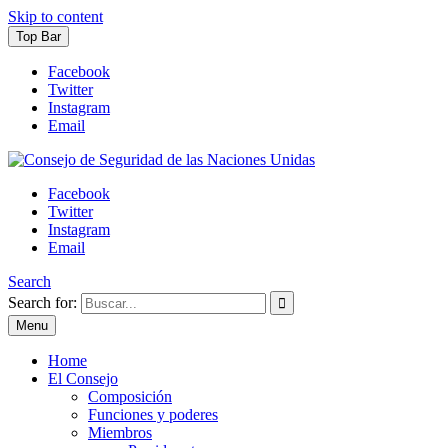
Skip to content
Top Bar
Facebook
Twitter
Instagram
Email
Consejo de Seguridad de las Naciones Unidas
México 2021-2022
Facebook
Twitter
Instagram
Email
Search
Search for:
Menu
Home
El Consejo
Composición
Funciones y poderes
Miembros