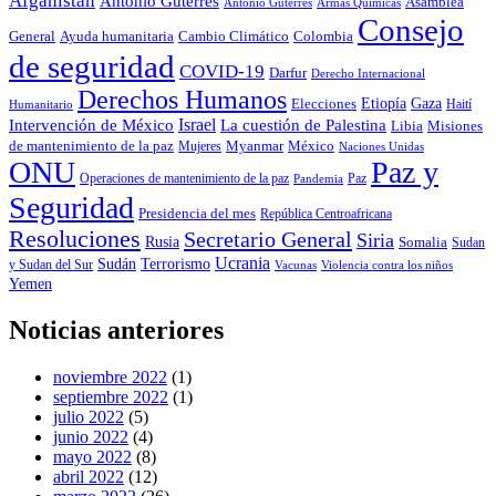
Afganistán
Antonio Guterres
Asamblea
António Guterres
Armas Quimicas
Consejo
Colombia
General
Ayuda humanitaria
Cambio Climático
de seguridad
COVID-19
Darfur
Derecho Internacional
Derechos Humanos
Gaza
Elecciones
Etiopía
Haití
Humanitario
Israel
La cuestión de Palestina
Intervención de México
Libia
Misiones
de mantenimiento de la paz
México
Myanmar
Mujeres
Naciones Unidas
ONU
Paz y
Operaciones de mantenimiento de la paz
Paz
Pandemia
Seguridad
Presidencia del mes
República Centroafricana
Resoluciones
Secretario General
Siria
Rusia
Somalia
Sudan
Ucrania
Sudán
Terrorismo
y Sudan del Sur
Vacunas
Violencia contra los niños
Yemen
Noticias anteriores
noviembre 2022
(1)
septiembre 2022
(1)
julio 2022
(5)
junio 2022
(4)
mayo 2022
(8)
abril 2022
(12)