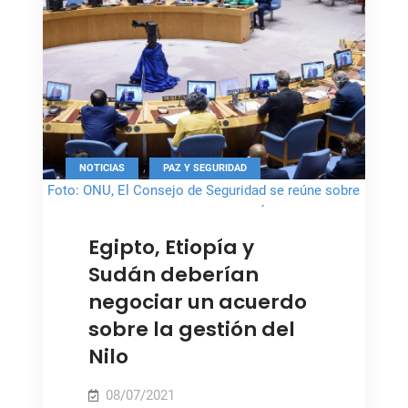
Presa
del
Renacimiento
de
Etiopía
,
NOTICIAS
PAZ Y SEGURIDAD
Foto: ONU, El Consejo de Seguridad se reúne sobre
la paz y la seguridad en África
Egipto, Etiopía y
Sudán deberían
negociar un acuerdo
sobre la gestión del
Nilo
08/07/2021