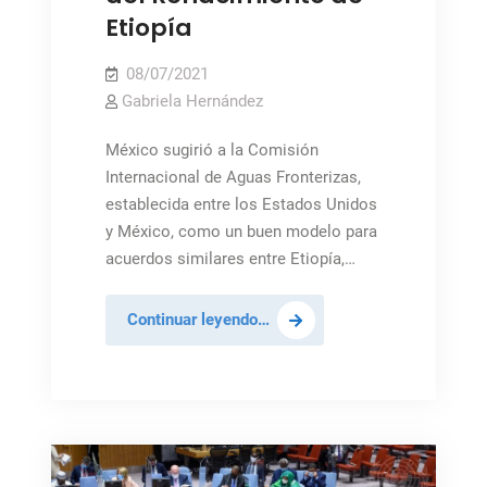
Etiopía
08/07/2021
Gabriela Hernández
México sugirió a la Comisión
Internacional de Aguas Fronterizas,
establecida entre los Estados Unidos
y México, como un buen modelo para
acuerdos similares entre Etiopía,…
México
Continuar leyendo…
promueve
solución
pacífica
sobre
la
Gran