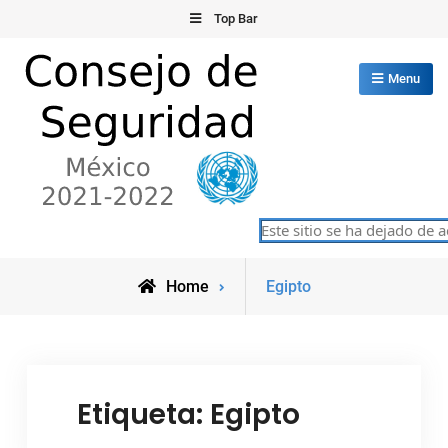
Skip
Top Bar
to
content
Menu
Consejo de Seguridad de las
Este sitio se ha dejado de ac
México 2021-2022
Naciones Unidas
Posts
Home
Egipto
tagged
Etiqueta:
Egipto