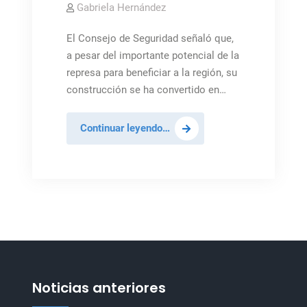
Gabriela Hernández
El Consejo de Seguridad señaló que,
a pesar del importante potencial de la
represa para beneficiar a la región, su
construcción se ha convertido en…
Egipto,
Continuar leyendo…
Etiopía
y
Sudán
deberían
negociar
un
acuerdo
sobre
la
Noticias anteriores
gestión