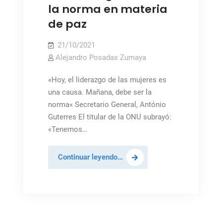
la norma en materia
de paz
21/10/2021
Alejandro Posadas Zumaya
«Hoy, el liderazgo de las mujeres es
una causa. Mañana, debe ser la
norma« Secretario General, António
Guterres El titular de la ONU subrayó:
«Tenemos…
Mujeres
Continuar leyendo…
en
puestos
de
liderazgo
debe