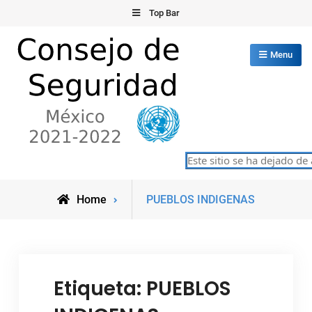
Skip
Top Bar
to
content
Menu
Consejo de Seguridad de las
Este sitio se ha dejado de 
México 2021-2022
Naciones Unidas
Posts
Home
PUEBLOS INDIGENAS
tagged
Etiqueta:
PUEBLOS